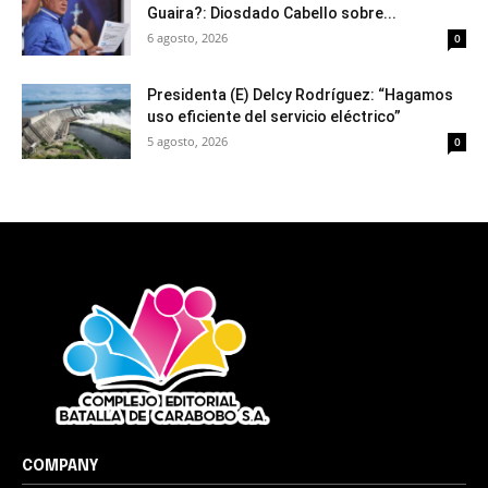
Guaira?: Diosdado Cabello sobre...
6 agosto, 2026
0
Presidenta (E) Delcy Rodríguez: “Hagamos
uso eficiente del servicio eléctrico”
5 agosto, 2026
0
COMPANY