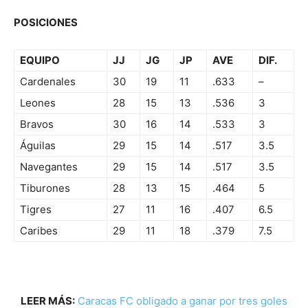
POSICIONES
EQUIPO
JJ
JG
JP
AVE
DIF.
Cardenales
30
19
11
.633
–
Leones
28
15
13
.536
3
Bravos
30
16
14
.533
3
Águilas
29
15
14
.517
3.5
Navegantes
29
15
14
.517
3.5
Tiburones
28
13
15
.464
5
Tigres
27
11
16
.407
6.5
Caribes
29
11
18
.379
7.5
LEER MÁS:
Caracas FC obligado a ganar por tres goles