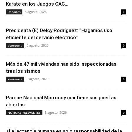
Karate en los Juegos CAC...
5 agosto, 2026
Deportes
0
Presidenta (E) Delcy Rodríguez: “Hagamos uso
eficiente del servicio eléctrico”
5 agosto, 2026
Venezuela
0
Más de 47 mil viviendas han sido inspeccionadas
tras los sismos
5 agosto, 2026
Venezuela
0
Parque Nacional Morrocoy mantiene sus puertas
abiertas
5 agosto, 2026
NOTICIAS RELEVANTES
0
¿La lactancia humana es solo responsabilidad de la