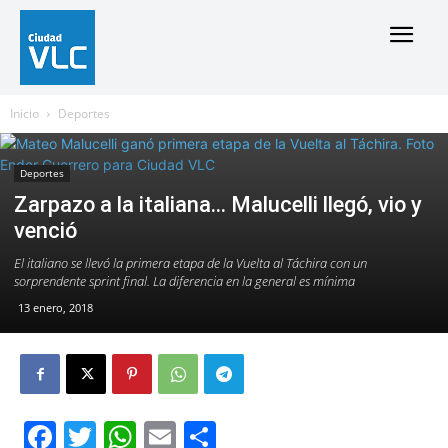
Inicio
Deportes
Deportes
Zarpazo a la italiana… Malucelli llegó, vio y
venció
El italiano se llevó la primera etapa de la Vuelta al Táchira con un
sorprendente sprint final. La diferencia en la general es mínima
13 enero, 2018
Facebook
Twitter
WhatsApp
Email
Compartir