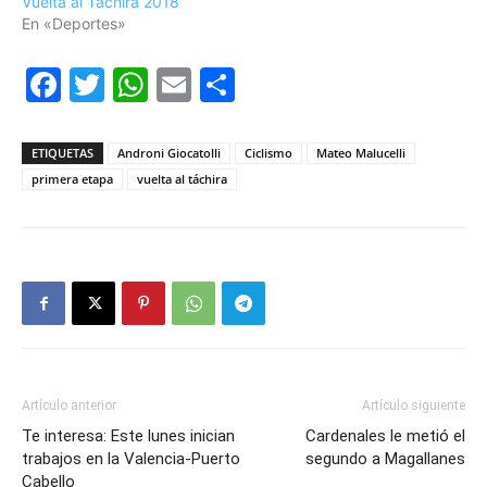
Vuelta al Táchira 2018
En «Deportes»
Facebook
Twitter
WhatsApp
Email
Compartir
ETIQUETAS
Androni Giocatolli
Ciclismo
Mateo Malucelli
primera etapa
vuelta al táchira
Artículo anterior
Artículo siguiente
Te interesa: Este lunes inician
Cardenales le metió el
trabajos en la Valencia-Puerto
segundo a Magallanes
Cabello