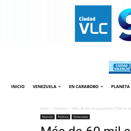
INICIO
VENEZUELA
EN CARABOBO
PLANETA
Inicio
Gestión
Más de 60 mil asambleas CDA se ha
Gestión
Política
Venezuela