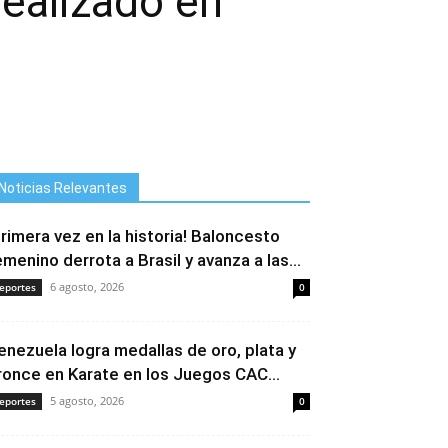
ealizado en
Noticias Relevantes
Primera vez en la historia! Baloncesto
emenino derrota a Brasil y avanza a las...
6 agosto, 2026
eportes
0
enezuela logra medallas de oro, plata y
ronce en Karate en los Juegos CAC...
5 agosto, 2026
eportes
0