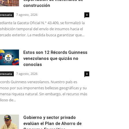
construcción
7 agosto, 2026
enezuela
0
diante la Gaceta Oficial N.° 43.409, se formalizó la
ohibición temporal del envío de insumos hacia el
rcado exterior. La medida busca garantizar que...
Estos son 12 Récords Guinness
venezolanos que quizás no
conocías
7 agosto, 2026
enezuela
0
cords Guinness venezolanos. Nuestro país es
moso por sus imponentes bellezas geográficas y su
mensa riqueza natural. Sin embargo, el recurso más
lioso de...
Gobierno y sector privado
evalúan el Plan de Ahorro de