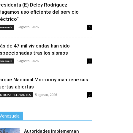
residenta (E) Delcy Rodríguez:
Hagamos uso eficiente del servicio
léctrico”
5 agosto, 2026
enezuela
0
ás de 47 mil viviendas han sido
nspeccionadas tras los sismos
5 agosto, 2026
enezuela
0
arque Nacional Morrocoy mantiene sus
uertas abiertas
5 agosto, 2026
OTICIAS RELEVANTES
0
Venezuela
Autoridades implementan