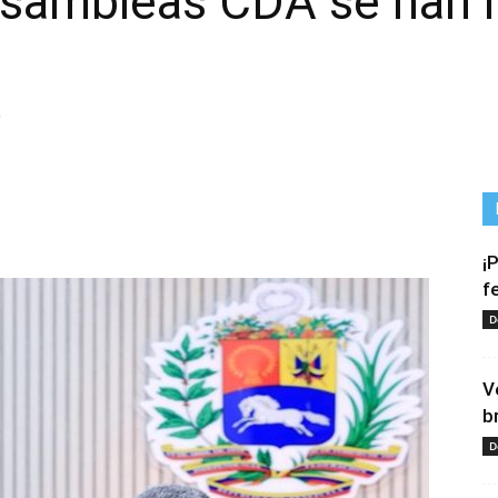
asambleas CDA se han r
s
¡
f
D
V
b
D