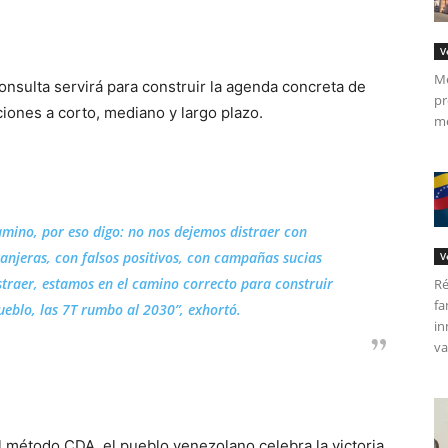
V
Me
nsulta servirá para construir la agenda concreta de
pr
ciones a corto, mediano y largo plazo.
me
amino, por eso digo: no nos dejemos distraer con
anjeras, con falsos positivos, con campañas sucias
V
traer, estamos en el camino correcto para construir
Ré
fa
pueblo, las 7T rumbo al 2030”, exhortó.
in
va
l método CDA, el pueblo venezolano celebra la victoria