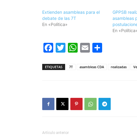
Extienden asambleas para el
GPPSB reali
debate de las 7T
asambleas p
En «Política»
postulacion
En «Política
Facebook
Twitter
WhatsApp
Email
Compar
ETIQUETAS
7T
asambleas CDA
realizadas
Ve
Artículo anterior