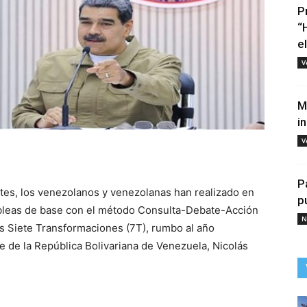
P
“
e
V
M
i
V
tir
P
tes, los venezolanos y venezolanas han realizado en
p
ambleas de base con el método Consulta-Debate-Acción
N
as Siete Transformaciones (7T), rumbo al año
e de la República Bolivariana de Venezuela, Nicolás