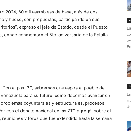
ero 2024, 60 mil asambleas de base, más de dos
ne y hueso, con propuestas, participando en sus
V
ritorios”, expresó el jefe de Estado, desde el Puesto
La
co
, donde conmemoró el 5to. aniversario de la Batalla
ev
En
E
“Con el plan 7T, sabremos qué aspira el pueblo de
En
Venezuela para su futuro, cómo debemos avanzar en
na
problemas coyunturales y estructurales, procesos
de
r eso el debate nacional de las 7T”, agregó, sobre el
 reuniones y foros que fue extendido hasta la semana