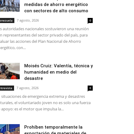
medidas de ahorro energético
con sectores de alto consumo
7 agosto, 2026
enezuela
0
s autoridades nacionales sostuvieron una reunión
n representantes del sector privado del país, para
aluar las acciones del Plan Nacional de Ahorro
ergético, con...
Moisés Cruiz: Valentía, técnica y
humanidad en medio del
desastre
7 agosto, 2026
ntrevista
0
 situaciones de emergencia extrema y desastres
turales, el voluntariado joven no es solo una fuerza
 apoyo: es el motor que impulsa la...
Prohíben temporalmente la
exportación de materiales de