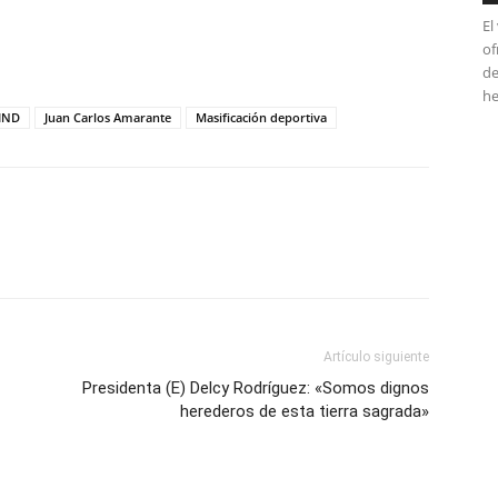
El
tir
of
de
he
IND
Juan Carlos Amarante
Masificación deportiva
Artículo siguiente
Presidenta (E) Delcy Rodríguez: «Somos dignos
herederos de esta tierra sagrada»