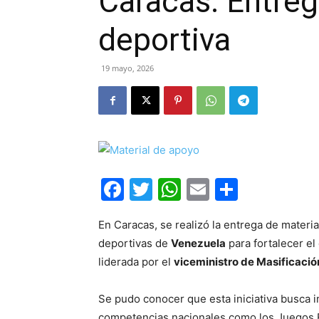
Caracas: Entreg
deportiva
19 mayo, 2026
Facebook
Twitter
WhatsApp
Email
Compar
En Caracas, se realizó la entrega de materia
deportivas de
Venezuela
para fortalecer el
liderada por el
viceministro de Masificaci
Se pudo conocer que esta iniciativa busca 
competencias nacionales como los Juegos E