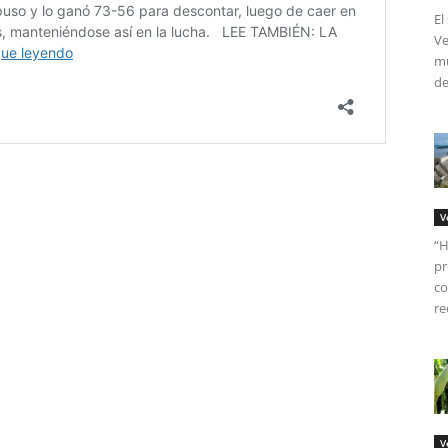
El
Ve
mú
de
V
“H
pr
co
re
V