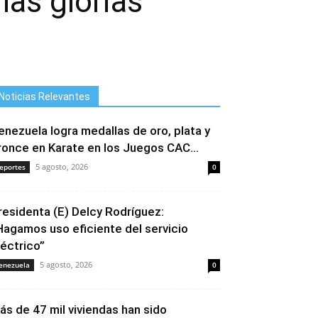
las glorias
Noticias Relevantes
enezuela logra medallas de oro, plata y
ronce en Karate en los Juegos CAC...
5 agosto, 2026
eportes
0
residenta (E) Delcy Rodríguez:
Hagamos uso eficiente del servicio
léctrico”
5 agosto, 2026
enezuela
0
ás de 47 mil viviendas han sido