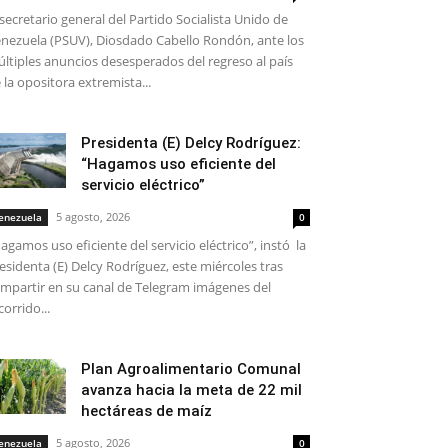
 secretario general del Partido Socialista Unido de
nezuela (PSUV), Diosdado Cabello Rondón, ante los
ltiples anuncios desesperados del regreso al país
 la opositora extremista...
Presidenta (E) Delcy Rodríguez:
“Hagamos uso eficiente del
servicio eléctrico”
5 agosto, 2026
enezuela
0
agamos uso eficiente del servicio eléctrico”, instó la
esidenta (E) Delcy Rodríguez, este miércoles tras
mpartir en su canal de Telegram imágenes del
corrido...
Plan Agroalimentario Comunal
avanza hacia la meta de 22 mil
hectáreas de maíz
5 agosto, 2026
enezuela
0