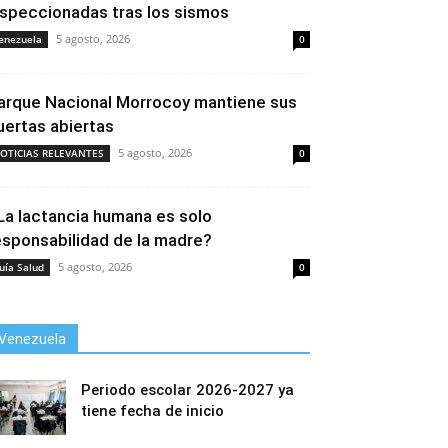
nspeccionadas tras los sismos
5 agosto, 2026
enezuela
0
arque Nacional Morrocoy mantiene sus
uertas abiertas
5 agosto, 2026
OTICIAS RELEVANTES
0
La lactancia humana es solo
esponsabilidad de la madre?
5 agosto, 2026
uía Salud
0
Venezuela
Periodo escolar 2026-2027 ya
tiene fecha de inicio