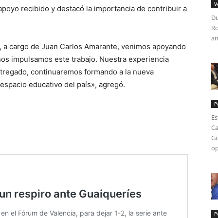
V
apoyo recibido y destacó la importancia de contribuir a
Du
Ro
an
ón, a cargo de Juan Carlos Amarante, venimos apoyando
ños impulsamos este trabajo. Nuestra experiencia
entregado, continuaremos formando a la nueva
espacio educativo del país», agregó.
P
Es
Ca
Go
op
P