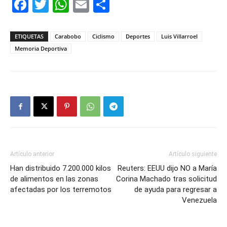
Facebook
Twitter
WhatsApp
Email
Compartir
ETIQUETAS
Carabobo
Ciclismo
Deportes
Luis Villarroel
Memoria Deportiva
Artículo anterior
Artículo siguiente
Han distribuido 7.200.000 kilos
Reuters: EEUU dijo NO a María
de alimentos en las zonas
Corina Machado tras solicitud
afectadas por los terremotos
de ayuda para regresar a
Venezuela