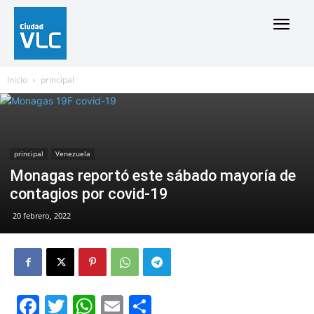
Inicio
principal
principal
Venezuela
Monagas reportó este sábado mayoría de
contagios por covid-19
20 febrero, 2022
Facebook
Twitter
WhatsApp
Email
Compartir