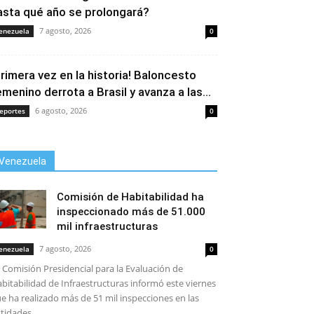
asta qué año se prolongará?
7 agosto, 2026
enezuela
0
Primera vez en la historia! Baloncesto
emenino derrota a Brasil y avanza a las...
6 agosto, 2026
eportes
0
Venezuela
Comisión de Habitabilidad ha
inspeccionado más de 51.000
mil infraestructuras
7 agosto, 2026
enezuela
0
 Comisión Presidencial para la Evaluación de
bitabilidad de Infraestructuras informó este viernes
e ha realizado más de 51 mil inspecciones en las
tidades...