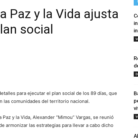
a Paz y la Vida ajusta
C
i
plan social
i
V
R
d
tir
D
detalles para ejecutar el plan social de los 89 días, que
B
p
en las comunidades del territorio nacional.
vi
la Paz y la Vida, Alexander “Mimou” Vargas, se reunió
V
de armonizar las estrategias para llevar a cabo dicho
A