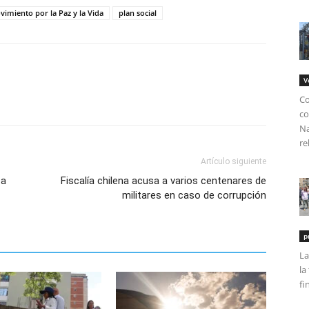
vimiento por la Paz y la Vida
plan social
V
Co
co
Na
re
Artículo siguiente
 a
Fiscalía chilena acusa a varios centenares de
militares en caso de corrupción
p
La
la
fi