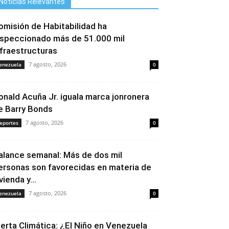
Noticias Relevantes
omisión de Habitabilidad ha
nspeccionado más de 51.000 mil
nfraestructuras
7 agosto, 2026
enezuela
0
onald Acuña Jr. iguala marca jonronera
e Barry Bonds
7 agosto, 2026
eportes
0
alance semanal: Más de dos mil
ersonas son favorecidas en materia de
vienda y...
7 agosto, 2026
enezuela
0
lerta Climática: ¿El Niño en Venezuela