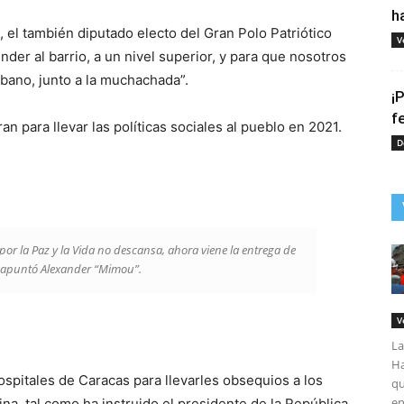
h
 el también diputado electo del Gran Polo Patriótico
V
der al barrio, a un nivel superior, y para que nosotros
bano, junto a la muchachada”.
¡
f
 para llevar las políticas sociales al pueblo en 2021.
D
r la Paz y la Vida no descansa, ahora viene la entrega de
, apuntó Alexander “Mimou”.
V
La
Ha
ospitales de Caracas para llevarles obsequios a los
qu
en
a, tal como ha instruido el presidente de la República