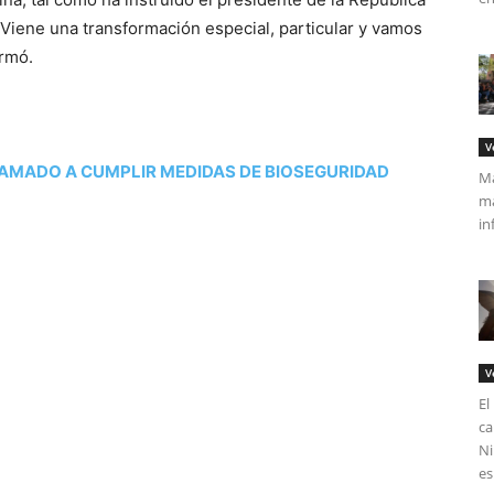
“Viene una transformación especial, particular y vamos
irmó.
V
LAMADO A CUMPLIR MEDIDAS DE BIOSEGURIDAD
Má
ma
in
V
El
ca
tir
Ni
es