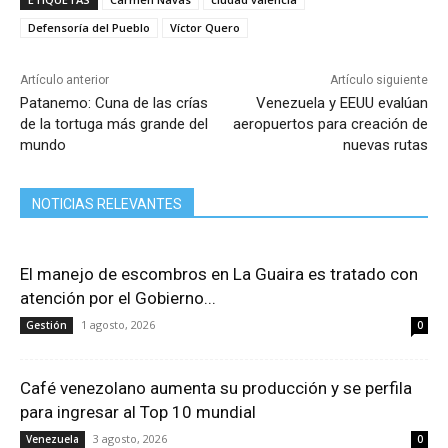
e
er
s
l
p
Defensoría del Pueblo
Víctor Quero
b
A
ar
o
p
tir
Artículo anterior
Artículo siguiente
Patanemo: Cuna de las crías
Venezuela y EEUU evalúan
o
p
de la tortuga más grande del
aeropuertos para creación de
k
mundo
nuevas rutas
NOTICIAS RELEVANTES
El manejo de escombros en La Guaira es tratado con
atención por el Gobierno...
1 agosto, 2026
Gestión
0
Café venezolano aumenta su producción y se perfila
para ingresar al Top 10 mundial
3 agosto, 2026
Venezuela
0