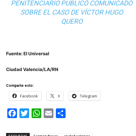
PENITENCIARIO PUBLICÓ COMUNICADO
SOBRE EL CASO DE VÍCTOR HUGO
QUERO
Fuente: El Universal
Ciudad Valencia/LA/RN
Comparte esto:
Facebook
X
Telegram
F
T
W
E
C
a
w
h
m
o
c
itt
at
ai
m
ETIQUETAS
Carmen Navas
ciudad valencia