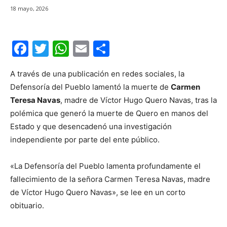
18 mayo, 2026
F
T
W
E
C
a
w
h
m
o
A través de una publicación en redes sociales, la
c
itt
at
ai
m
Defensoría del Pueblo lamentó la muerte de
Carmen
e
er
s
l
p
Teresa Navas
, madre de Víctor Hugo Quero Navas, tras la
b
A
ar
polémica que generó la muerte de Quero en manos del
o
p
tir
Estado y que desencadenó una investigación
independiente por parte del ente público.
o
p
k
«La Defensoría del Pueblo lamenta profundamente el
fallecimiento de la señora Carmen Teresa Navas, madre
de Víctor Hugo Quero Navas», se lee en un corto
obituario.