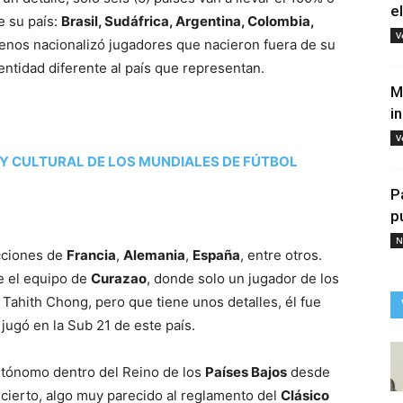
e
e su país:
Brasil, Sudáfrica, Argentina, Colombia,
V
 menos nacionalizó jugadores que nacieron fuera de su
identidad diferente al país que representan.
M
i
V
Y CULTURAL DE LOS MUNDIALES DE FÚTBOL
P
p
N
ecciones de
Francia
,
Alemania
,
España
, entre otros.
ne el equipo de
Curazao
, donde solo un jugador de los
 Tahith Chong, pero que tiene unos detalles, él fue
jugó en la Sub 21 de este país.
tónomo dentro del Reino de los
Países Bajos
desde
 cierto, algo muy parecido al reglamento del
Clásico