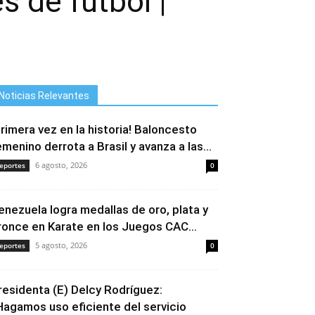
 de futbol |
Noticias Relevantes
Primera vez en la historia! Baloncesto
emenino derrota a Brasil y avanza a las...
6 agosto, 2026
eportes
0
enezuela logra medallas de oro, plata y
ronce en Karate en los Juegos CAC...
5 agosto, 2026
eportes
0
residenta (E) Delcy Rodríguez:
Hagamos uso eficiente del servicio