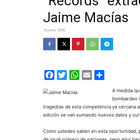
“Records” extra
Jaime Macías
8 junio, 2026
Facebook
Twitter
WhatsApp
Email
Compar
A medida qu
bombardeo in
tragedias de esta competencia ya cercana a 
edición se van sumando nuevos datos y cur
Como ustedes saben en esta oportunidad, p
de igual número de naciones, pero aquí hay u