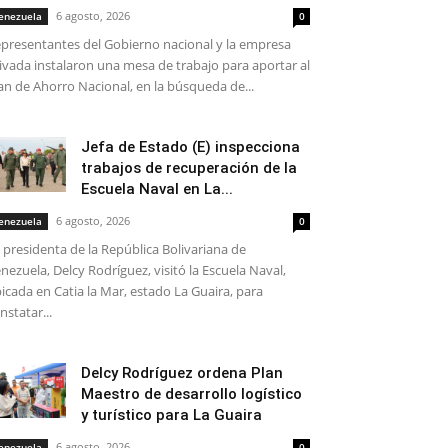
6 agosto, 2026
enezuela
0
presentantes del Gobierno nacional y la empresa
ivada instalaron una mesa de trabajo para aportar al
an de Ahorro Nacional, en la búsqueda de...
Jefa de Estado (E) inspecciona
trabajos de recuperación de la
Escuela Naval en La...
6 agosto, 2026
enezuela
0
 presidenta de la República Bolivariana de
nezuela, Delcy Rodríguez, visitó la Escuela Naval,
icada en Catia la Mar, estado La Guaira, para
nstatar...
Delcy Rodríguez ordena Plan
Maestro de desarrollo logístico
y turístico para La Guaira
6 agosto, 2026
enezuela
0