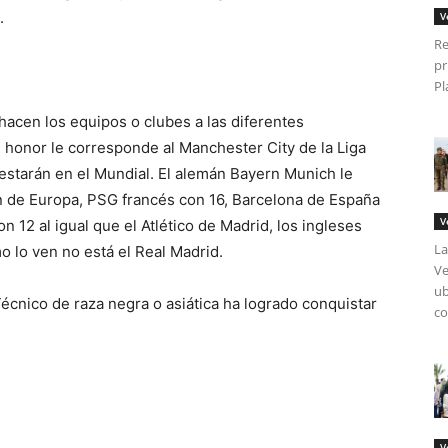
.
V
Re
pr
Pl
 hacen los equipos o clubes a las diferentes
l honor le corresponde al Manchester City de la Liga
a estarán en el Mundial. El alemán Bayern Munich le
ón de Europa, PSG francés con 16, Barcelona de España
V
on 12 al igual que el Atlético de Madrid, los ingleses
La
o lo ven no está el Real Madrid.
Ve
ub
cnico de raza negra o asiática ha logrado conquistar
co
V