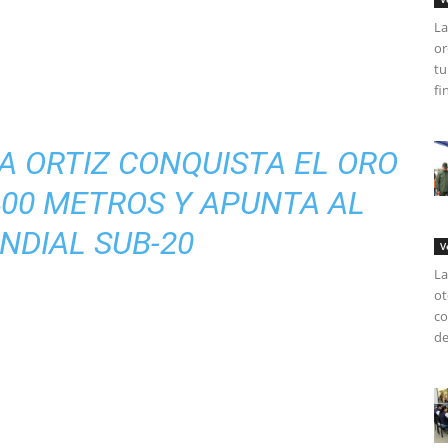
La
or
tu
fi
A ORTIZ CONQUISTA EL ORO
400 METROS Y APUNTA AL
NDIAL SUB-20
V
La
ot
co
de