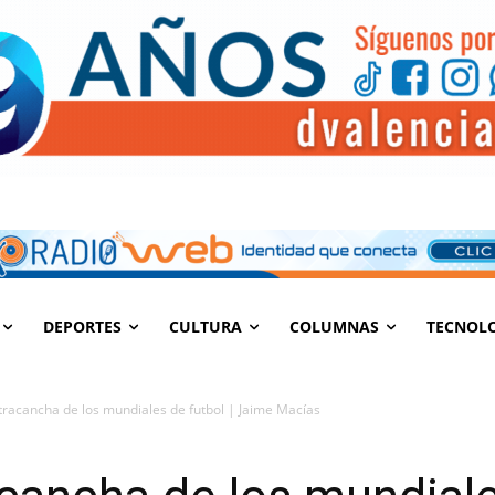
DEPORTES
CULTURA
COLUMNAS
TECNOL
tracancha de los mundiales de futbol | Jaime Macías