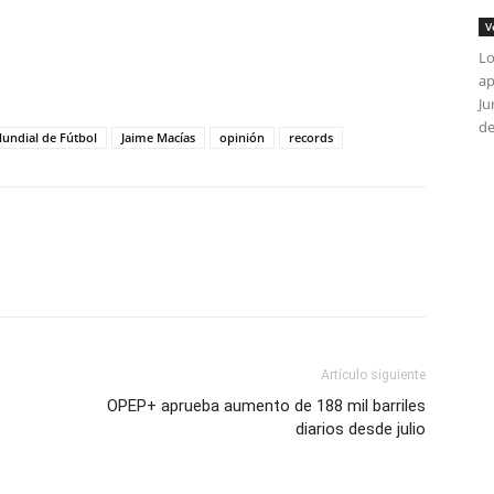
V
tir
Lo
ap
Ju
de
Mundial de Fútbol
Jaime Macías
opinión
records
Artículo siguiente
OPEP+ aprueba aumento de 188 mil barriles
diarios desde julio