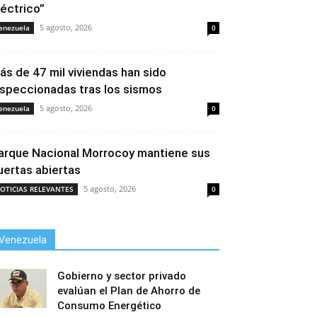
léctrico”
5 agosto, 2026
enezuela
0
ás de 47 mil viviendas han sido
nspeccionadas tras los sismos
5 agosto, 2026
enezuela
0
arque Nacional Morrocoy mantiene sus
uertas abiertas
5 agosto, 2026
OTICIAS RELEVANTES
0
Venezuela
Gobierno y sector privado
evalúan el Plan de Ahorro de
Consumo Energético