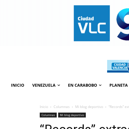
INICIO
VENEZUELA
EN CARABOBO
PLANETA
Inicio
Columnas
Mi blog deportivo
“Records” ex
Columnas
Mi blog deportivo