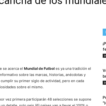
cancha de los mundiales
¡
f
tir
D
e se acerca el
Mundial de Futbol
es ya una tradición el
V
formativo sobre las marcas, historias, anécdotas y
b
cumplir su primer siglo de actividad, pero en cada
D
iosidades sobre el mismo.
P
or vez primera participarán 48 selecciones se supone
“
n detalle, solo seis (6) países van a llevar el 100% o