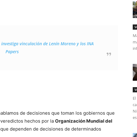
V
Má
ma
investiga vinculación de Lenín Moreno y los INA
in
Papers
V
El
ca
Ni
uí hablamos de decisiones que toman los gobiernos que
es
 veredictos hechos por la
Organización Mundial del
no que dependen de decisiones de determinados