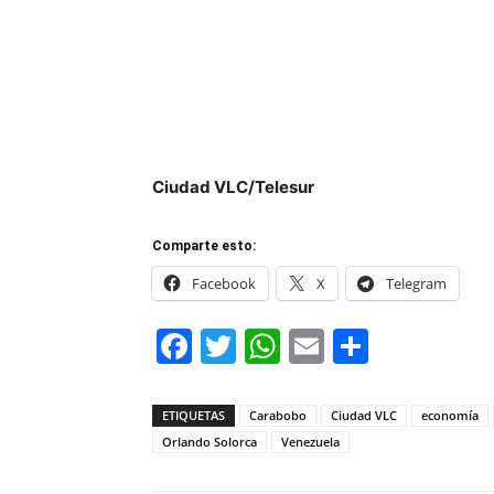
Ciudad VLC/Telesur
Comparte esto:
Facebook
X
Telegram
Facebook
Twitter
WhatsApp
Email
Compar
ETIQUETAS
Carabobo
Ciudad VLC
economía
Orlando Solorca
Venezuela