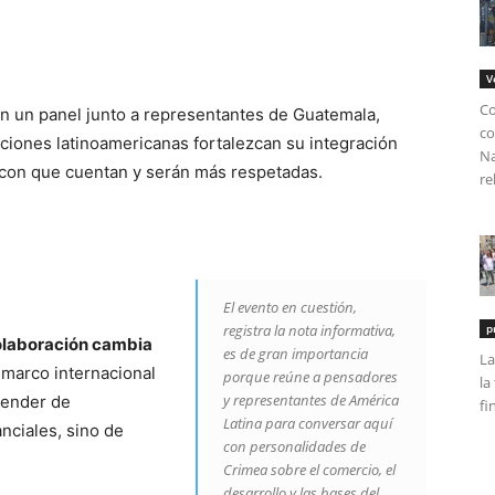
V
Co
en un panel junto a representantes de Guatemala,
co
ciones latinoamericanas fortalezcan su integración
Na
con que cuentan y serán más respetadas.
re
El evento en cuestión,
registra la nota informativa,
p
olaboración cambia
es de gran importancia
La
l marco internacional
porque reúne a pensadores
la
y representantes de América
pender de
fi
Latina para conversar aquí
nciales, sino de
con personalidades de
Crimea sobre el comercio, el
desarrollo y las bases del