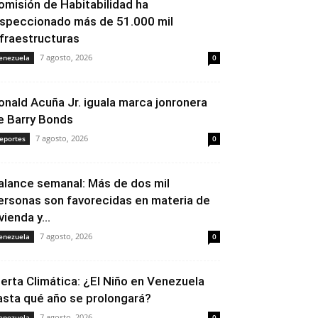
omisión de Habitabilidad ha
nspeccionado más de 51.000 mil
nfraestructuras
7 agosto, 2026
enezuela
0
onald Acuña Jr. iguala marca jonronera
e Barry Bonds
7 agosto, 2026
eportes
0
alance semanal: Más de dos mil
ersonas son favorecidas en materia de
vienda y...
7 agosto, 2026
enezuela
0
lerta Climática: ¿El Niño en Venezuela
asta qué año se prolongará?
7 agosto, 2026
enezuela
0