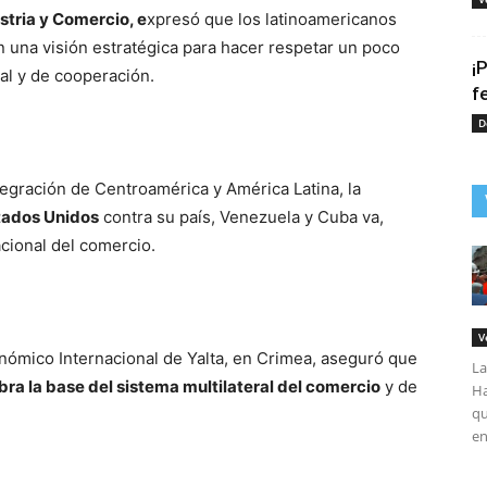
stria y Comercio, e
xpresó que los latinoamericanos
n una visión estratégica para hacer respetar un poco
¡
al y de cooperación.
f
D
ntegración de Centroamérica y América Latina, la
stados Unidos
contra su país, Venezuela y Cuba va,
cional del comercio.
V
conómico Internacional de Yalta, en Crimea, aseguró que
La
ra la base del sistema multilateral del comercio
y de
Ha
qu
en