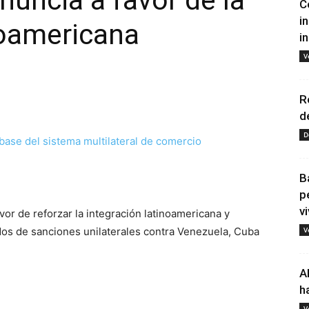
nuncia a favor de la
C
i
noamericana
i
V
R
d
D
tir
B
p
vi
vor de reforzar la integración latinoamericana y
idos de sanciones unilaterales contra Venezuela, Cuba
V
A
h
V