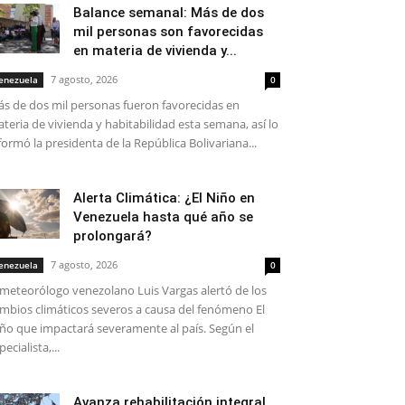
Balance semanal: Más de dos
mil personas son favorecidas
en materia de vivienda y...
7 agosto, 2026
enezuela
0
s de dos mil personas fueron favorecidas en
teria de vivienda y habitabilidad esta semana, así lo
formó la presidenta de la República Bolivariana...
Alerta Climática: ¿El Niño en
Venezuela hasta qué año se
prolongará?
7 agosto, 2026
enezuela
0
 meteorólogo venezolano Luis Vargas alertó de los
mbios climáticos severos a causa del fenómeno El
ño que impactará severamente al país. Según el
pecialista,...
Avanza rehabilitación integral