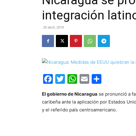
Nicaragua se pro
integración lati
20 abril, 2019
Facebook
Twitter
WhatsApp
Email
Compar
El gobierno de Nicaragua
se pronunció a fa
caribeña ante la aplicación por Estados Un
y el referido país centroamericano.