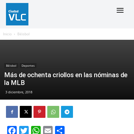
Inicio
Béisbol
Béisbol
Deportes
Más de ochenta criollos en las nóminas de
la MLB
3 diciembre, 2018
Facebook
Twitter
WhatsApp
Email
Compartir