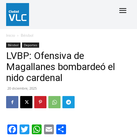
Inicio
Béisbol
Béisbol
Deportes
LVBP: Ofensiva de
Magallanes bombardeó el
nido cardenal
20 diciembre, 2025
Facebook
Twitter
WhatsApp
Email
Compartir