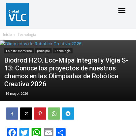
Inicio
Tecnología
En este momento
principal
Tecnología
Biodrod H2O, Eco-Milpa Integral y Vigía S-
13: Conoce los proyectos de nuestros
chamos en las Olimpiadas de Robótica
Creativa 2026
16 mayo, 2026
Facebook
Twitter
WhatsApp
Email
Compartir