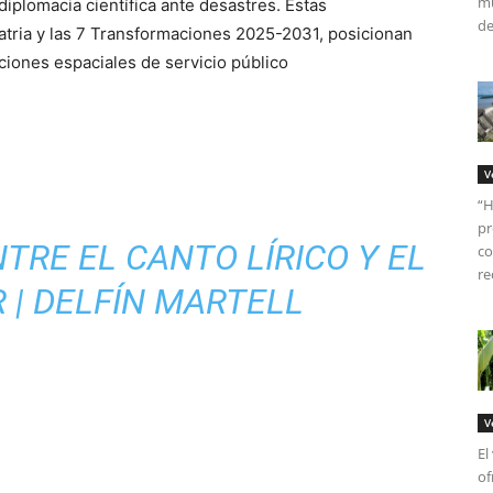
mú
diplomacia científica ante desastres. Estas
de
atria y las 7 Transformaciones 2025-2031, posicionan
ciones espaciales de servicio público
V
“H
pr
TRE EL CANTO LÍRICO Y EL
co
re
 | DELFÍN MARTELL
V
El
of