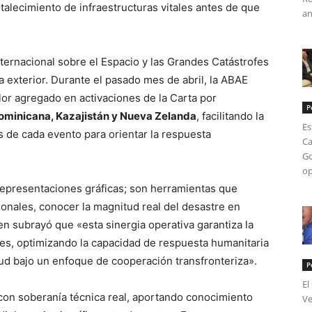
talecimiento de infraestructuras vitales antes de que
an
nternacional sobre el Espacio y las Grandes Catástrofes
ca exterior. Durante el pasado mes de abril, la ABAE
or agregado en activaciones de la Carta por
P
ominicana, Kazajistán y Nueva Zelanda
, facilitando la
Es
 de cada evento para orientar la respuesta
Ca
Go
op
representaciones gráficas; son herramientas que
ionales, conocer la magnitud real del desastre en
en subrayó que «esta sinergia operativa garantiza la
ales, optimizando la capacidad de respuesta humanitaria
tud bajo un enfoque de cooperación transfronteriza».
P
El
con soberanía técnica real, aportando conocimiento
Ve