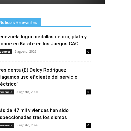
Noticias Relevantes
enezuela logra medallas de oro, plata y
ronce en Karate en los Juegos CAC...
5 agosto, 2026
eportes
0
residenta (E) Delcy Rodríguez:
Hagamos uso eficiente del servicio
léctrico”
5 agosto, 2026
enezuela
0
ás de 47 mil viviendas han sido
nspeccionadas tras los sismos
5 agosto, 2026
enezuela
0