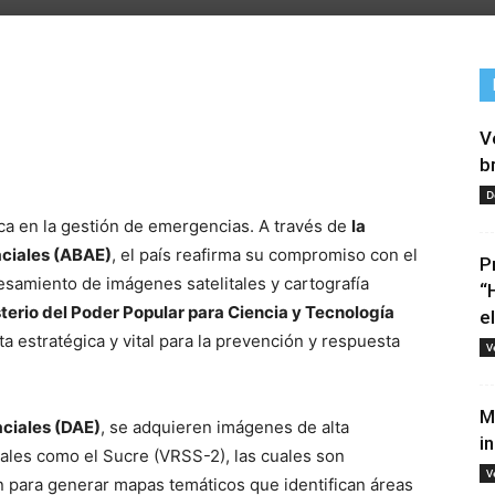
V
tir
b
D
ca en la gestión de emergencias. A través de
la
aciales (ABAE)
, el país reafirma su compromiso con el
P
cesamiento de imágenes satelitales y cartografía
“
terio del Poder Popular para Ciencia y Tecnología
e
a estratégica y vital para la prevención y respuesta
V
M
aciales (DAE)
, se adquieren imágenes de alta
i
nales como el Sucre (VRSS-2), las cuales son
V
 para generar mapas temáticos que identifican áreas