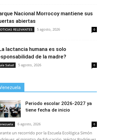
arque Nacional Morrocoy mantiene sus
uertas abiertas
5 agosto, 2026
OTICIAS RELEVANTES
0
La lactancia humana es solo
esponsabilidad de la madre?
5 agosto, 2026
uía Salud
0
Venezuela
Periodo escolar 2026-2027 ya
tiene fecha de inicio
6 agosto, 2026
enezuela
0
rante un recorrido por la Escuela Ecológica Simón
dríguez, el ministro de Educación, Héctor Rodríguez,