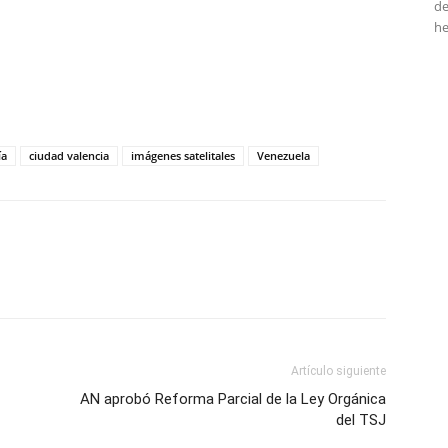
de
he
tir
ía
ciudad valencia
imágenes satelitales
Venezuela
Artículo siguiente
AN aprobó Reforma Parcial de la Ley Orgánica
del TSJ