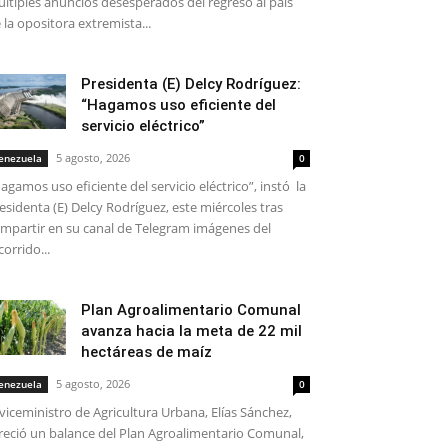
ltiples anuncios desesperados del regreso al país
 la opositora extremista...
Presidenta (E) Delcy Rodríguez:
“Hagamos uso eficiente del
servicio eléctrico”
5 agosto, 2026
enezuela
0
agamos uso eficiente del servicio eléctrico”, instó la
esidenta (E) Delcy Rodríguez, este miércoles tras
mpartir en su canal de Telegram imágenes del
corrido...
Plan Agroalimentario Comunal
avanza hacia la meta de 22 mil
hectáreas de maíz
5 agosto, 2026
enezuela
0
 viceministro de Agricultura Urbana, Elías Sánchez,
reció un balance del Plan Agroalimentario Comunal,