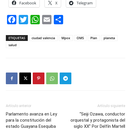
Facebook
X
Telegram
Facebook
Twitter
WhatsApp
Email
Compartir
ETIQUETAS
ciudad valencia
Mpox
OMS
Plan
planeta
salud
Artículo anterior
Artículo siguiente
Parlamento avanza en Ley
“Seiji Ozawa, conductor
para la constitución del
orquestal y protagonista del
estado Guayana Esequiba
siglo XX” Por Delfín Martell