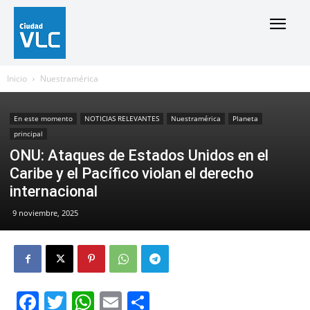
Inicio
Nuestramérica
En este momento
NOTICIAS RELEVANTES
Nuestramérica
Planeta
principal
ONU: Ataques de Estados Unidos en el
Caribe y el Pacífico violan el derecho
internacional
9 noviembre, 2025
Facebook
Twitter
WhatsApp
Email
Compartir