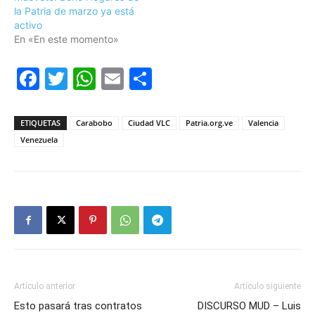
la Patria de marzo ya está
activo
En «En este momento»
Facebook
Twitter
WhatsApp
Email
Compartir
ETIQUETAS
Carabobo
Ciudad VLC
Patria.org.ve
Valencia
Venezuela
Artículo anterior
Artículo siguiente
Esto pasará tras contratos
DISCURSO MUD – Luis