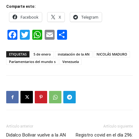
Comparte esto:
Facebook
X
Telegram
Facebook
Twitter
WhatsApp
Email
Compartir
ETIQUETAS
5 de enero
instalación de la AN
NICOLÁS MADURO
Parlamentarios del mundo s
Venezuela
Artículo anterior
Artículo siguiente
Didalco Bolívar vuelve a la AN
Registro covid en el día 296: