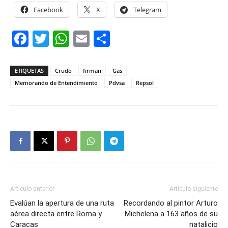
Facebook
X
Telegram
Facebook
Twitter
WhatsApp
Email
Compartir
ETIQUETAS
Crudo
firman
Gas
Memorando de Entendimiento
Pdvsa
Repsol
Artículo anterior
Artículo siguiente
Evalúan la apertura de una ruta
Recordando al pintor Arturo
aérea directa entre Roma y
Michelena a 163 años de su
Caracas
natalicio