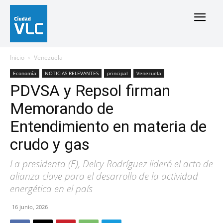
Inicio
Venezuela
Economía
NOTICIAS RELEVANTES
principal
Venezuela
PDVSA y Repsol firman
Memorando de
Entendimiento en materia de
crudo y gas
La presidenta (E), Delcy Rodríguez lideró el acto de
alianza clave para el desarrollo de la actividad
energética en el país
16 junio, 2026