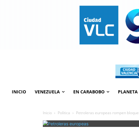
INICIO
VENEZUELA
EN CARABOBO
PLANETA
Inicio
Política
Petroleras europeas rompen bloque