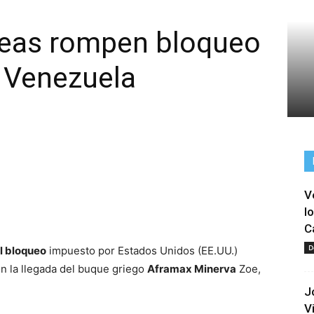
peas rompen bloqueo
a Venezuela
V
tir
l
C
D
l bloqueo
impuesto por Estados Unidos (EE.UU.)
n la llegada del buque griego
Aframax Minerva
Zoe,
J
V