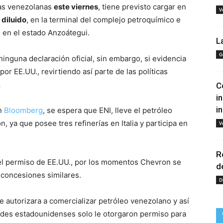
as venezolanas
este viernes
, tiene previsto cargar en
V
 diluido
, en la terminal del complejo petroquímico e
 en el estado Anzoátegui.
L
G
ninguna declaración oficial, sin embargo, si evidencia
por EE.UU., revirtiendo así parte de las políticas
.
C
i
i
en
Bloomberg
, se espera que ENI, lleve el petróleo
, ya que posee tres refinerías en Italia y participa en
V
R
el permiso de EE.UU., por los momentos Chevron se
d
 concesiones similares.
D
e autorizara a comercializar petróleo venezolano y así
ades estadounidenses solo le otorgaron permiso para