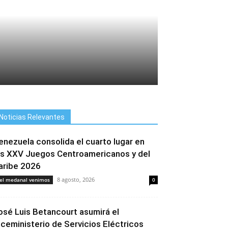
Noticias Relevantes
enezuela consolida el cuarto lugar en
os XXV Juegos Centroamericanos y del
aribe 2026
8 agosto, 2026
el medanal venimos
0
osé Luis Betancourt asumirá el
iceministerio de Servicios Eléctricos