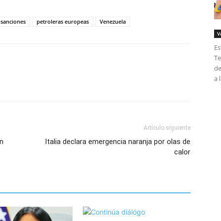
s sanciones
petroleras europeas
Venezuela
V
Es
Te
de
a 
Artículo siguiente
en
Italia declara emergencia naranja por olas de
calor