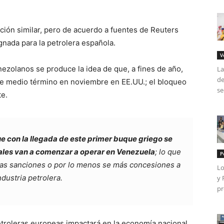
ación similar, pero de acuerdo a fuentes de Reuters
nada para la petrolera española.
V
ezolanos se produce la idea de que, a fines de año,
La
de
e medio término en noviembre en EE.UU.; el bloqueo
se
te.
e con la llegada de este primer buque griego se
ales van a comenzar a operar en Venezuela
; lo que
P
las sanciones o por lo menos se más concesiones a
Lo
industria petrolera.
y 
pr
petroleras europeas impactará en la economía nacional,