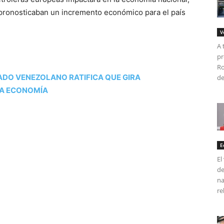
 pronosticaban un incremento económico para el país
V
A 
pr
Ro
TADO VENEZOLANO RATIFICA QUE GIRA
de
LA ECONOMÍA
E
El
de
na
re
tir