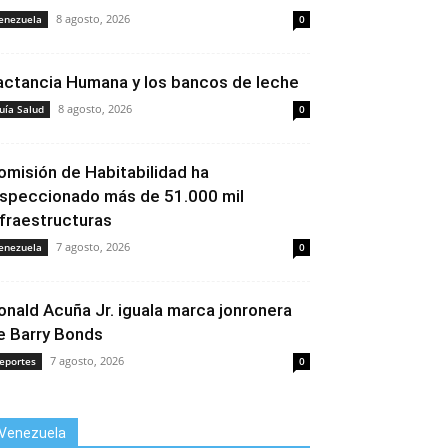
8 agosto, 2026
enezuela
0
actancia Humana y los bancos de leche
8 agosto, 2026
uía Salud
0
omisión de Habitabilidad ha
nspeccionado más de 51.000 mil
nfraestructuras
7 agosto, 2026
enezuela
0
onald Acuña Jr. iguala marca jonronera
e Barry Bonds
7 agosto, 2026
eportes
0
Venezuela