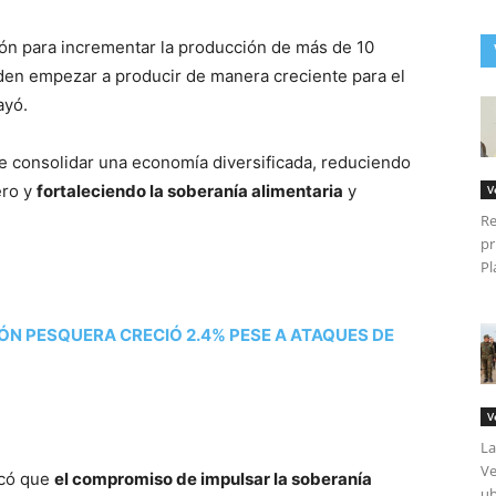
ión para incrementar la producción de más de 10
den empezar a producir de manera creciente para el
ayó.
 de consolidar una economía diversificada, reduciendo
ero y
fortaleciendo la soberanía alimentaria
y
V
Re
pr
Pl
N PESQUERA CRECIÓ 2.4% PESE A ATAQUES DE
V
La
Ve
acó que
el compromiso de impulsar la soberanía
ub