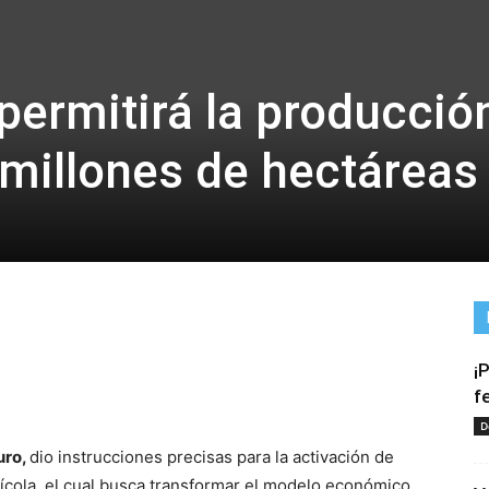
permitirá la producció
millones de hectáreas
¡
tir
f
D
uro,
dio instrucciones precisas para la activación de
cola, el cual busca transformar el modelo económico