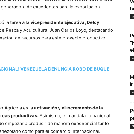
V
 y generadora de excedentes para la exportación.
b
D
ó la tarea a la
vicepresidenta Ejecutiva, Delcy
 de Pesca y Acuicultura, Juan Carlos Loyo, destacando
P
ignación de recursos para este proyecto productivo.
“
e
V
NACIONAL! VENEZUELA DENUNCIA ROBO DE BUQUE
M
i
V
an Agrícola es la
activación y el incremento de la
P
reas productivas.
Asimismo, el mandatario nacional
p
l de empezar a producir de manera exponencial tanto
N
venezolano como para el comercio internacional.