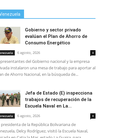
Venezuela
Gobierno y sector privado
evalúan el Plan de Ahorro de
Consumo Energético
6 agosto, 2026
enezuela
0
presentantes del Gobierno nacional y la empresa
ivada instalaron una mesa de trabajo para aportar al
an de Ahorro Nacional, en la búsqueda de...
Jefa de Estado (E) inspecciona
trabajos de recuperación de la
Escuela Naval en La...
6 agosto, 2026
enezuela
0
 presidenta de la República Bolivariana de
nezuela, Delcy Rodríguez, visitó la Escuela Naval,
icada en Catia la Mar, estado La Guaira, para