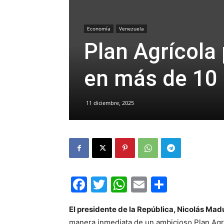
Economía
Venezuela
Plan Agrícola 
en más de 10 
11 diciembre, 2025
Facebook
Twitter
WhatsApp
Email
Compar
El presidente de la República, Nicolás Mad
manera inmediata de un ambicioso Plan Agrí