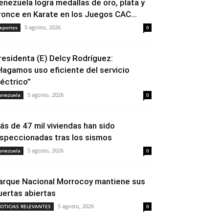
enezuela logra medallas de oro, plata y
ronce en Karate en los Juegos CAC...
5 agosto, 2026
eportes
0
residenta (E) Delcy Rodríguez:
Hagamos uso eficiente del servicio
léctrico”
5 agosto, 2026
enezuela
0
ás de 47 mil viviendas han sido
nspeccionadas tras los sismos
5 agosto, 2026
enezuela
0
arque Nacional Morrocoy mantiene sus
uertas abiertas
5 agosto, 2026
OTICIAS RELEVANTES
0