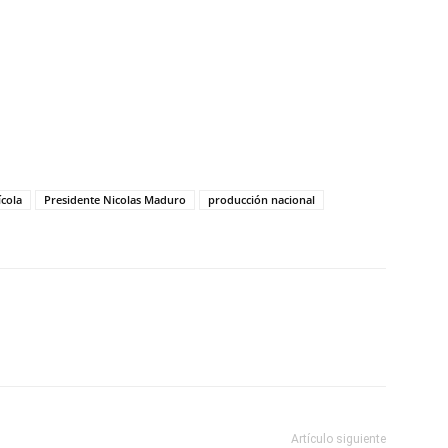
tir
ícola
Presidente Nicolas Maduro
producción nacional
Artículo siguiente