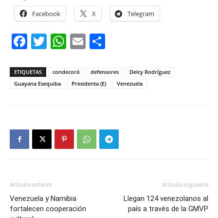
Facebook
X
Telegram
Facebook
Twitter
WhatsApp
Email
Compartir
ETIQUETAS
condecoró
defensores
Delcy Rodríguez
Guayana Esequiba
Presidenta (E)
Venezuela
Artículo anterior
Artículo siguiente
Venezuela y Namibia
Llegan 124 venezolanos al
fortalecen cooperación
país a través de la GMVP