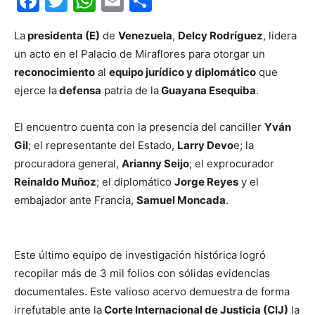
Facebook
Twitter
WhatsApp
Email
Compartir
La
presidenta (E)
de
Venezuela
,
Delcy Rodríguez
, lidera
un acto en el Palacio de Miraflores para otorgar un
reconocimiento
al
equipo jurídico y diplomático
que
ejerce la
defensa
patria de la
Guayana Esequiba
.
El encuentro cuenta con la presencia del canciller
Yván
Gil
; el representante del Estado,
Larry Devo
e; la
procuradora general,
Arianny Seijo
; el exprocurador
Reinaldo Muñoz
; el diplomático
Jorge Reyes
y el
embajador ante Francia,
Samuel Moncada
.
Este último equipo de investigación histórica logró
recopilar más de 3 mil folios con sólidas evidencias
documentales. Este valioso acervo demuestra de forma
irrefutable ante la
Corte Internacional de Justicia (CIJ)
la