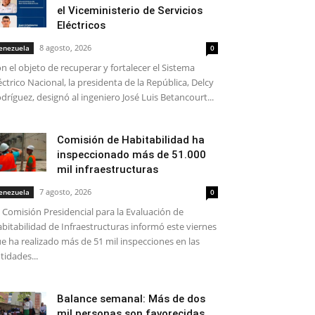
el Viceministerio de Servicios
Eléctricos
8 agosto, 2026
enezuela
0
n el objeto de recuperar y fortalecer el Sistema
éctrico Nacional, la presidenta de la República, Delcy
dríguez, designó al ingeniero José Luis Betancourt...
Comisión de Habitabilidad ha
inspeccionado más de 51.000
mil infraestructuras
7 agosto, 2026
enezuela
0
 Comisión Presidencial para la Evaluación de
bitabilidad de Infraestructuras informó este viernes
e ha realizado más de 51 mil inspecciones en las
tidades...
Balance semanal: Más de dos
mil personas son favorecidas