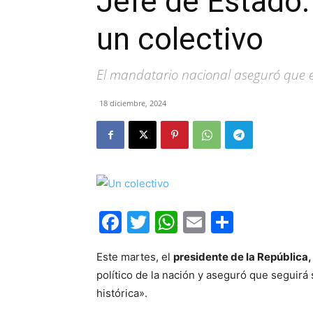
Jefe de Estado:
un colectivo
El mandatario nacional aseguró que e
18 diciembre, 2024
Facebook
Twitter
WhatsApp
Email
Compar
Este martes, el
presidente de la República
político de la nación y aseguró que seguirá
histórica».