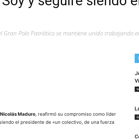
 Soy y seguiré siendo e
l Gran Polo Patriótico se mantiene unido trabajando en
J
V
V
tir
L
, Nicolás Maduro
, reafirmó su compromiso como líder
G
 siendo el presidente de «un colectivo, de una fuerza
C