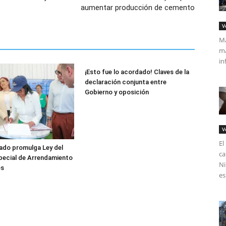
aumentar producción de cemento
V
Má
ma
in
¡Esto fue lo acordado! Claves de la
declaración conjunta entre
Gobierno y oposición
V
El
ado promulga Ley del
ca
pecial de Arrendamiento
Ni
es
es