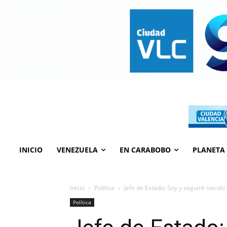
INICIO
VENEZUELA
EN CARABOBO
PLANETA
Inicio
Política
Jefe de Estado: Soy y seguiré siendo 
Política