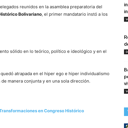
i
delegados reunidos en la asamblea preparatoria del
i
istórico Bolivariano
, el primer mandatario instó a los
V
R
d
nto sólido en lo teórico, político e ideológico y en el
D
B
quedó atrapada en el hiper ego e hiper individualismo
p
 de manera conjunta y en una sola dirección.
vi
V
Transformaciones en Congreso Histórico