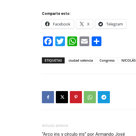
Comparte esto:
Facebook
X
Telegram
Facebook
Twitter
WhatsApp
Email
Compar
ETIQUETAS
ciudad valencia
Congreso
NICOLÁ
Artículo anterior
“Arco iris y círculo iris” por Armando José