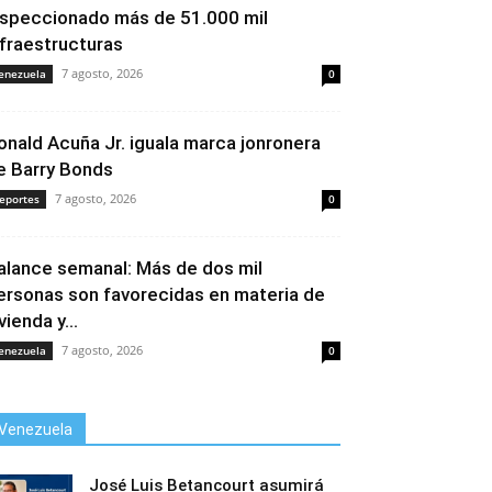
nspeccionado más de 51.000 mil
nfraestructuras
7 agosto, 2026
enezuela
0
onald Acuña Jr. iguala marca jonronera
e Barry Bonds
7 agosto, 2026
eportes
0
alance semanal: Más de dos mil
ersonas son favorecidas en materia de
vienda y...
7 agosto, 2026
enezuela
0
Venezuela
José Luis Betancourt asumirá