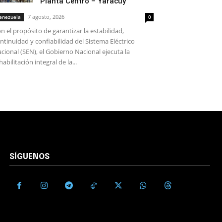
Planta Centro – Yaracuy
7 agosto, 2026
enezuela
0
n el propósito de garantizar la estabilidad,
ntinuidad y confiabilidad del Sistema Eléctrico
cional (SEN), el Gobierno Nacional ejecuta la
habilitación integral de la...
SÍGUENOS