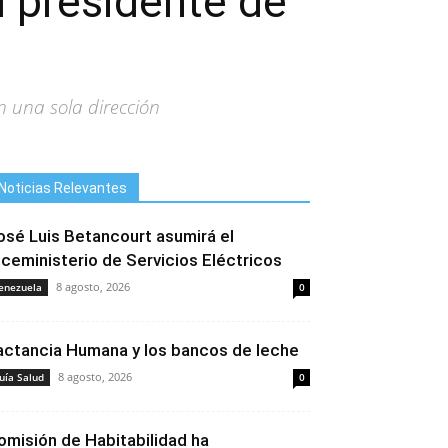
l presidente de
 una sola dirección
Noticias Relevantes
osé Luis Betancourt asumirá el
iceministerio de Servicios Eléctricos
8 agosto, 2026
enezuela
0
actancia Humana y los bancos de leche
8 agosto, 2026
uía Salud
0
omisión de Habitabilidad ha