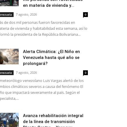
en materia de vivienda y...
7 agosto, 2026
enezuela
0
s de dos mil personas fueron favorecidas en
teria de vivienda y habitabilidad esta semana, así lo
formó la presidenta de la República Bolivariana...
Alerta Climática: ¿El Niño en
Venezuela hasta qué año se
prolongará?
7 agosto, 2026
enezuela
0
 meteorólogo venezolano Luis Vargas alertó de los
mbios climáticos severos a causa del fenómeno El
ño que impactará severamente al país. Según el
pecialista,...
Avanza rehabilitación integral
de la línea de transmisión