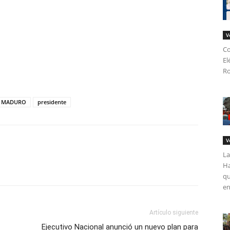
V
Co
El
tir
Ro
S MADURO
presidente
V
La
Ha
qu
en
Artículo siguiente
Ejecutivo Nacional anunció un nuevo plan para