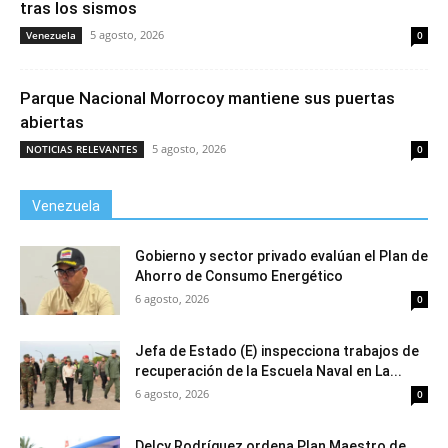
tras los sismos
5 agosto, 2026
Venezuela
0
Parque Nacional Morrocoy mantiene sus puertas
abiertas
5 agosto, 2026
NOTICIAS RELEVANTES
0
Venezuela
Gobierno y sector privado evalúan el Plan de
Ahorro de Consumo Energético
6 agosto, 2026
0
Jefa de Estado (E) inspecciona trabajos de
recuperación de la Escuela Naval en La...
6 agosto, 2026
0
Delcy Rodríguez ordena Plan Maestro de