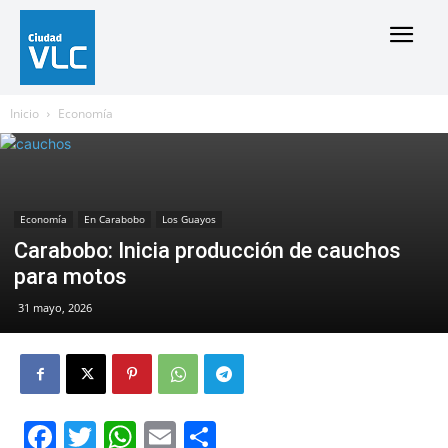
Inicio
Economía
Economía
En Carabobo
Los Guayos
Carabobo: Inicia producción de cauchos
para motos
31 mayo, 2026
Facebook
Twitter
WhatsApp
Email
Compartir