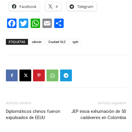
Facebook
X
Telegram
Facebook
Twitter
WhatsApp
Email
Compartir
ETIQUETAS
cáncer
Ciudad VLC
vph
Artículo anterior
Artículo siguiente
Diplomáticos chinos fueron
JEP inicia exhumación de 50
expulsados de EEUU
cadáveres en Colombia