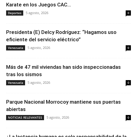
Karate en los Juegos CAC...
5 agosto, 2026
Deportes
0
Presidenta (E) Delcy Rodríguez: “Hagamos uso
eficiente del servicio eléctrico”
5 agosto, 2026
Venezuela
0
Más de 47 mil viviendas han sido inspeccionadas
tras los sismos
5 agosto, 2026
Venezuela
0
Parque Nacional Morrocoy mantiene sus puertas
abiertas
5 agosto, 2026
NOTICIAS RELEVANTES
0
¿La lactancia humana es solo responsabilidad de la