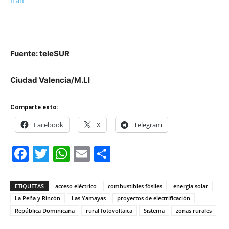
Irán
Fuente: teleSUR
Ciudad Valencia/M.Ll
Comparte esto:
Facebook
X
Telegram
Facebook
Twitter
WhatsApp
Email
Compartir
ETIQUETAS
acceso eléctrico
combustibles fósiles
energía solar
La Peña y Rincón
Las Yamayas
proyectos de electrificación
República Dominicana
rural fotovoltaica
Sistema
zonas rurales