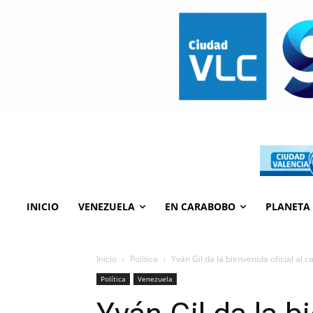
INICIO
VENEZUELA
EN CARABOBO
PLANETA
Inicio
Política
Yván Gil da la bienvenida oficial al 
Política
Venezuela