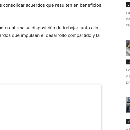
es consolidar acuerdos que resulten en beneficios
V
La
de
se
no reafirma su disposición de trabajar junto a la
rdos que impulsen el desarrollo compartido y la
P
Lo
y 
pr
V
A 