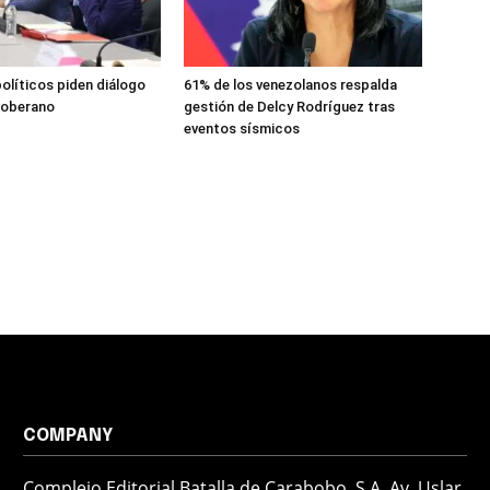
políticos piden diálogo
61% de los venezolanos respalda
 soberano
gestión de Delcy Rodríguez tras
eventos sísmicos
COMPANY
Complejo Editorial Batalla de Carabobo, S.A. Av. Uslar