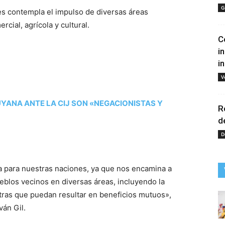
G
es contempla el impulso de diversas áreas
rcial, agrícola y cultural.
C
i
i
V
UYANA ANTE LA CIJ SON «NEGACIONISTAS Y
R
d
D
a para nuestras naciones, ya que nos encamina a
eblos vecinos en diversas áreas, incluyendo la
 otras que puedan resultar en beneficios mutuos»,
ván Gil.