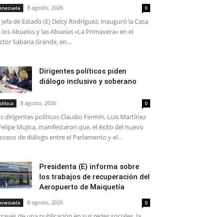
8 agosto, 2026
enezuela
0
 jefa de Estado (E) Delcy Rodríguez, inauguró la Casa
 los Abuelos y las Abuelas «La Primavera» en el
ctor Sabana Grande, en...
Dirigentes políticos piden
diálogo inclusivo y soberano
8 agosto, 2026
olítica
0
s dirigentes políticos Claudio Fermín, Luis Martínez
Felipe Mujica, manifestaron que, el éxito del nuevo
oceso de diálogo entre el Parlamento y el...
Presidenta (E) informa sobre
los trabajos de recuperación del
Aeropuerto de Maiquetía
8 agosto, 2026
enezuela
0
través de una publicación en sus redes sociales, la