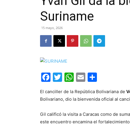
Yván Gil da la bi
Suriname
15 mayo, 2026
Facebook
Twitter
WhatsApp
Email
Compar
El canciller de la República Bolivariana de
V
Bolivariano, dio la bienvenida oficial al canc
Gil calificó la visita a Caracas como de s
este encuentro encamina el fortalecimiento