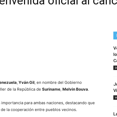
envenida oficial al canc
V
l
C
tir
D
enezuela
,
Yván Gil
, en nombre del Gobierno
J
iller de la República de
Suriname
,
Melvin Bouva
.
V
V
uma importancia para ambas naciones, destacando que
 de la cooperación entre pueblos vecinos.
L