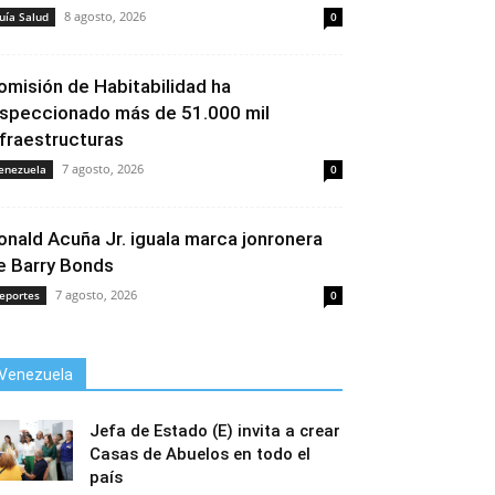
8 agosto, 2026
uía Salud
0
omisión de Habitabilidad ha
nspeccionado más de 51.000 mil
nfraestructuras
7 agosto, 2026
enezuela
0
onald Acuña Jr. iguala marca jonronera
e Barry Bonds
7 agosto, 2026
eportes
0
Venezuela
Jefa de Estado (E) invita a crear
Casas de Abuelos en todo el
país