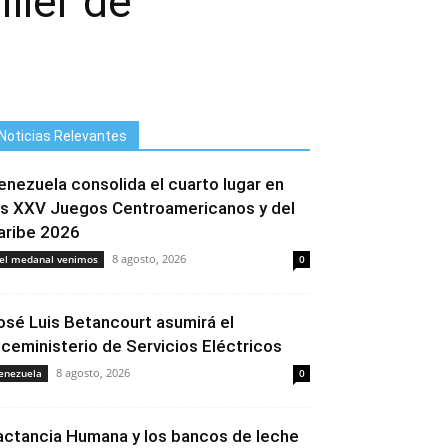
iller de
Noticias Relevantes
enezuela consolida el cuarto lugar en
os XXV Juegos Centroamericanos y del
aribe 2026
8 agosto, 2026
el medanal venimos
0
osé Luis Betancourt asumirá el
iceministerio de Servicios Eléctricos
8 agosto, 2026
enezuela
0
actancia Humana y los bancos de leche