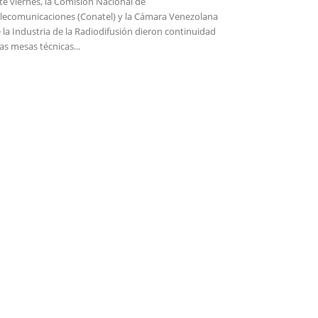
te viernes, la Comisión Nacional de
lecomunicaciones (Conatel) y la Cámara Venezolana
 la Industria de la Radiodifusión dieron continuidad
las mesas técnicas...