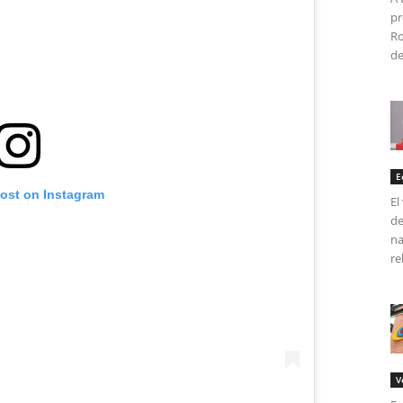
pr
Ro
de
E
post on Instagram
El
de
na
re
V