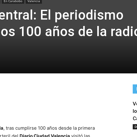
En Carabobo
Valencia
ntral: El periodismo
los 100 años de la radi
V
tir
l
C
D
la
, tras cumplirse 100 años desde la primera
rteril del
Diario Ciudad Valencia
visitó las