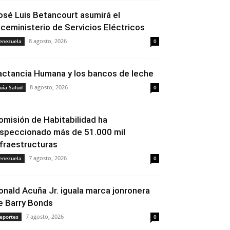
osé Luis Betancourt asumirá el
iceministerio de Servicios Eléctricos
8 agosto, 2026
enezuela
0
actancia Humana y los bancos de leche
8 agosto, 2026
uía Salud
0
omisión de Habitabilidad ha
nspeccionado más de 51.000 mil
nfraestructuras
7 agosto, 2026
enezuela
0
onald Acuña Jr. iguala marca jonronera
e Barry Bonds
7 agosto, 2026
eportes
0