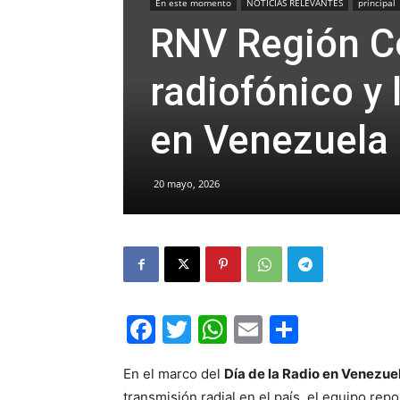
En este momento
NOTICIAS RELEVANTES
principal
RNV Región Ce
radiofónico y 
en Venezuela
20 mayo, 2026
Facebook
Twitter
WhatsApp
Email
Compar
En el marco del
Día de la Radio en Venezue
transmisión radial en el país, el equipo repo