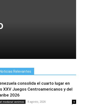
o
Noticias Relevantes
enezuela consolida el cuarto lugar en
os XXV Juegos Centroamericanos y del
aribe 2026
8 agosto, 2026
el medanal venimos
0