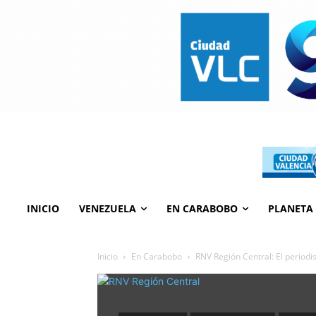
INICIO
VENEZUELA
EN CARABOBO
PLANETA
Inicio
En Carabobo
RNV Región Central: El periodis