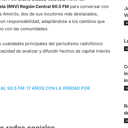
ela (RNV) Región Central 90.5 FM
para conversar con
J
os Amorós, dos de sus locutores más destacados,
V
con responsabilidad, adaptándose a los cambios que
V
ano con las comunidades.
L
s cualidades principales del periodismo radiofónico
G
cidad de analizar y difundir hechos de capital interés
C
i
i
AL 90.5 FM: 17 AÑOS CON LA VERDAD POR
V
R
d
D