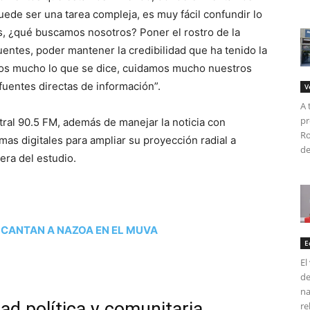
 puede ser una tarea compleja, es muy fácil confundir lo
s, ¿qué buscamos nosotros? Poner el rostro de la
 fuentes, poder mantener la credibilidad que ha tenido la
amos mucho lo que se dice, cuidamos mucho nuestros
fuentes directas de información”.
V
A 
pr
al 90.5 FM, además de manejar la noticia con
Ro
rmas digitales para ampliar su proyección radial a
de
era del estudio.
 CANTAN A NAZOA EN EL MUVA
E
El
de
na
dad política y comunitaria
re