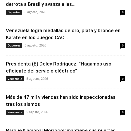
derrota a Brasil y avanza a las...
6 agosto, 2026
Deportes
0
Venezuela logra medallas de oro, plata y bronce en
Karate en los Juegos CAC...
5 agosto, 2026
Deportes
0
Presidenta (E) Delcy Rodríguez: “Hagamos uso
eficiente del servicio eléctrico”
5 agosto, 2026
Venezuela
0
Más de 47 mil viviendas han sido inspeccionadas
tras los sismos
5 agosto, 2026
Venezuela
0
Parque Nacional Morrocoy mantiene sus puertas