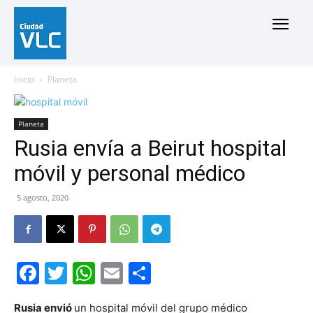
Inicio
Planeta
Planeta
Rusia envía a Beirut hospital
móvil y personal médico
5 agosto, 2020
Facebook
Twitter
WhatsApp
Email
Compartir
Rusia envió
un hospital móvil del grupo médico