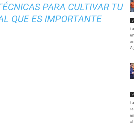
ÉCNICAS PARA CULTIVAR TU
AL QUE ES IMPORTANTE
V
La
en
en
Gi
V
La
re
em
ob
tir