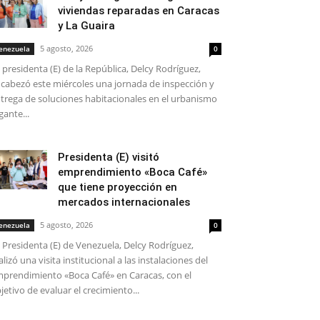
viviendas reparadas en Caracas
y La Guaira
5 agosto, 2026
enezuela
0
 presidenta (E) de la República, Delcy Rodríguez,
cabezó este miércoles una jornada de inspección y
trega de soluciones habitacionales en el urbanismo
gante...
Presidenta (E) visitó
emprendimiento «Boca Café»
que tiene proyección en
mercados internacionales
5 agosto, 2026
enezuela
0
 Presidenta (E) de Venezuela, Delcy Rodríguez,
alizó una visita institucional a las instalaciones del
prendimiento «Boca Café» en Caracas, con el
jetivo de evaluar el crecimiento...