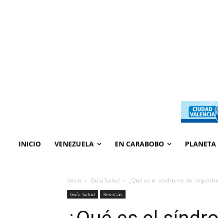
INICIO
VENEZUELA
EN CARABOBO
PLANETA
Inicio
Guía Salud
¿Qué es el síndrome del imposto
Guía Salud
Revistas