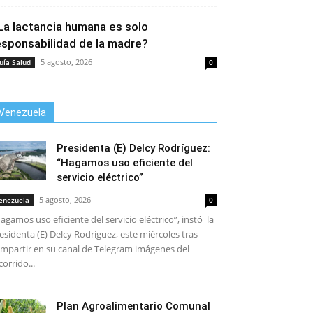
La lactancia humana es solo
esponsabilidad de la madre?
5 agosto, 2026
uía Salud
0
Venezuela
Presidenta (E) Delcy Rodríguez:
“Hagamos uso eficiente del
servicio eléctrico”
5 agosto, 2026
enezuela
0
agamos uso eficiente del servicio eléctrico”, instó la
esidenta (E) Delcy Rodríguez, este miércoles tras
mpartir en su canal de Telegram imágenes del
corrido...
Plan Agroalimentario Comunal