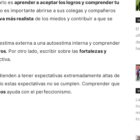
arlo es
aprender a aceptar los logros y comprender tu
rlo es importante abrirse a sus colegas y compañeros
va más realista
de los miedos y contribuir a que se
V
El
of
de
oestima externa a una autoestima interna y comprender
he
ros
. Por otro lado, escribir sobre las
fortalezas y
tiva.
tienden a tener expectativas extremadamente altas de
do estas expectativas no se cumplen. Comprender que
V
dos
ayuda con el perfeccionismo.
La
Ha
mi
Fr