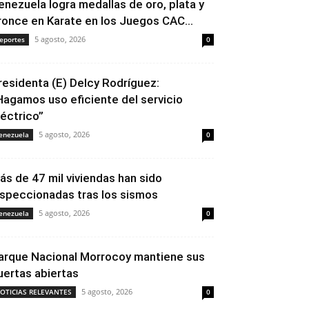
enezuela logra medallas de oro, plata y
ronce en Karate en los Juegos CAC...
5 agosto, 2026
eportes
0
residenta (E) Delcy Rodríguez:
Hagamos uso eficiente del servicio
léctrico”
5 agosto, 2026
enezuela
0
ás de 47 mil viviendas han sido
nspeccionadas tras los sismos
5 agosto, 2026
enezuela
0
arque Nacional Morrocoy mantiene sus
uertas abiertas
5 agosto, 2026
OTICIAS RELEVANTES
0