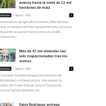
avanza hacia la meta de 22 mil
hectáreas de maíz
5 agosto, 2026
enezuela
0
 viceministro de Agricultura Urbana, Elías Sánchez,
reció un balance del Plan Agroalimentario Comunal,
stacando el avance hacia la meta de 22.000
ctáreas de...
Más de 47 mil viviendas han
sido inspeccionadas tras los
sismos
5 agosto, 2026
enezuela
0
 Comisión Presidencial para la Evaluación de
bitabilidad e Infraestructura, liderada por el
nistro del Poder Popular para el Transporte,
ancisco Garcés, presentó un...
Delcy Rodríguez entrega