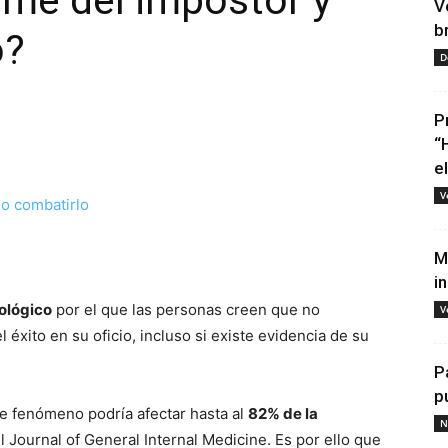
ome del impostor y
V
b
o?
D
P
“
e
V
tir
M
i
ológico
por el que las personas creen que no
V
l éxito en su oficio, incluso si existe evidencia de su
P
p
e fenómeno podría afectar hasta al
82% de la
N
l Journal of General Internal Medicine. Es por ello que