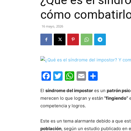
¿Qué es el síndr
cómo combatirl
16 mayo, 2026
Facebook
Twitter
WhatsApp
Email
Compar
El
síndrome del impostor
es un
patrón psic
merecen lo que logran y están
“fingiendo”
e
competencia y logros.
Este es un tema alarmante debido a que est
población
, según un estudio publicado en e