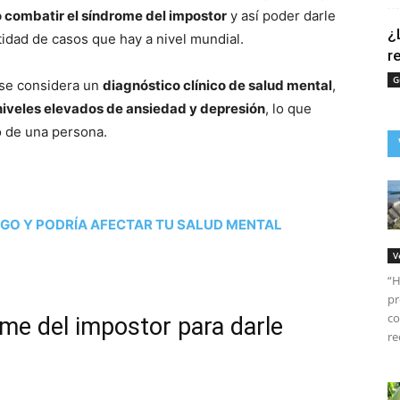
combatir el síndrome del impostor
y así poder darle
¿
ntidad de casos que hay a nivel mundial.
r
G
 se considera un
diagnóstico clínico de salud mental
,
niveles elevados de ansiedad y depresión
, lo que
 de una persona.
EGO Y PODRÍA AFECTAR TU SALUD MENTAL
V
“H
pr
co
me del impostor para darle
re