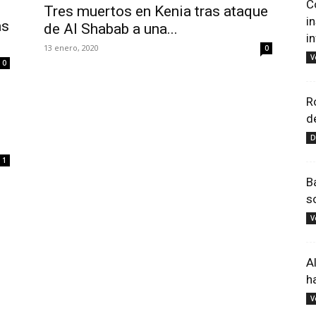
C
Tres muertos en Kenia tras ataque
i
as
de Al Shabab a una...
i
13 enero, 2020
0
V
0
R
d
D
1
B
s
V
A
h
V