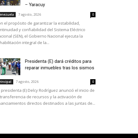
– Yaracuy
7 agosto, 2026
enezuela
0
n el propósito de garantizar la estabilidad,
ntinuidad y confiabilidad del Sistema Eléctrico
cional (SEN), el Gobierno Nacional ejecuta la
habilitación integral de la...
Presidenta (E) dará créditos para
reparar inmuebles tras los sismos
7 agosto, 2026
rincipal
0
 presidenta (E) Delcy Rodríguez anunció el inicio de
 transferencia de recursos y la activación de
nanciamientos directos destinados a las juntas de...