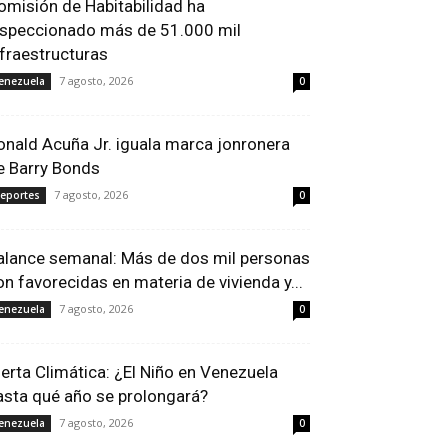
omisión de Habitabilidad ha
nspeccionado más de 51.000 mil
nfraestructuras
7 agosto, 2026
enezuela
0
onald Acuña Jr. iguala marca jonronera
e Barry Bonds
7 agosto, 2026
eportes
0
alance semanal: Más de dos mil personas
on favorecidas en materia de vivienda y...
7 agosto, 2026
enezuela
0
lerta Climática: ¿El Niño en Venezuela
asta qué año se prolongará?
7 agosto, 2026
enezuela
0