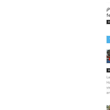
¡
f
D
V
La
Ha
vi
en