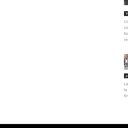
V
Co
co
Na
re
p
La
la
fi