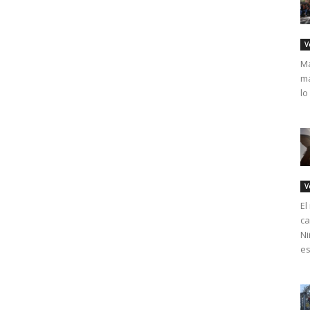
V
Má
ma
lo
V
El
ca
Ni
es