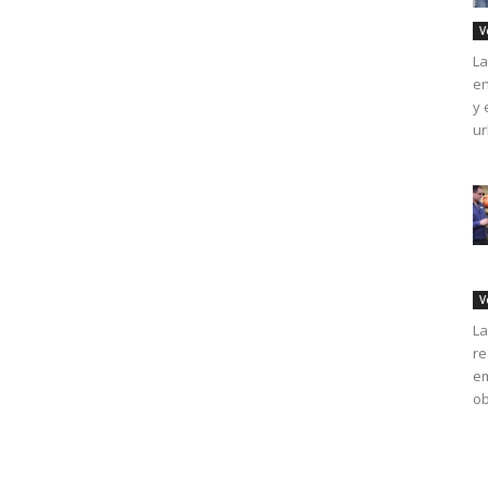
V
La
en
y 
ur
V
La
re
em
ob