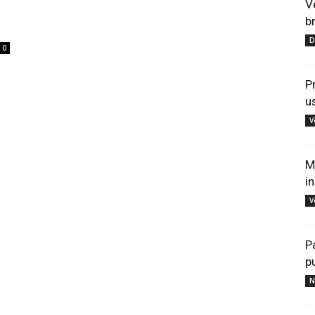
V
b
D
0
P
u
V
M
i
V
P
p
N