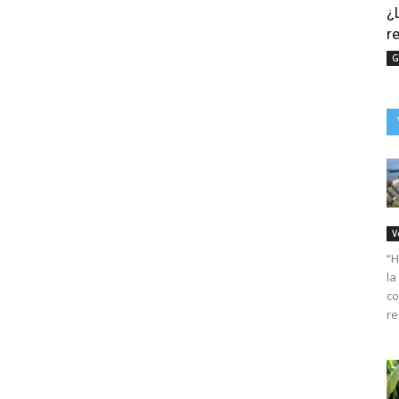
¿
r
G
V
“H
la
co
re