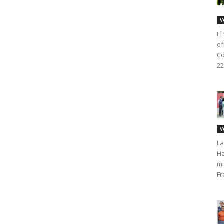
V
El
of
Co
22
V
La
Ha
mi
Fr