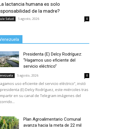
La lactancia humana es solo
esponsabilidad de la madre?
5 agosto, 2026
uía Salud
0
Venezuela
Presidenta (E) Delcy Rodríguez:
“Hagamos uso eficiente del
servicio eléctrico”
5 agosto, 2026
enezuela
0
agamos uso eficiente del servicio eléctrico”, instó
 presidenta (E) Delcy Rodríguez, este miércoles tras
mpartir en su canal de Telegram imágenes del
corrido...
Plan Agroalimentario Comunal
avanza hacia la meta de 22 mil