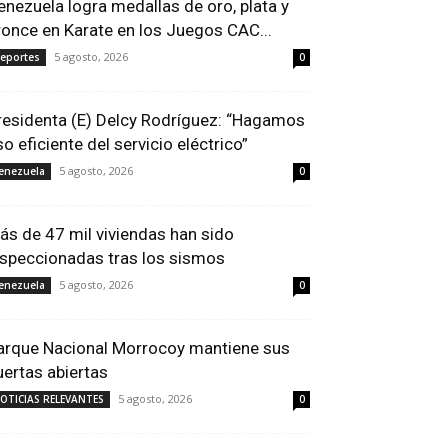
enezuela logra medallas de oro, plata y
ronce en Karate en los Juegos CAC...
5 agosto, 2026
eportes
0
residenta (E) Delcy Rodríguez: “Hagamos
so eficiente del servicio eléctrico”
5 agosto, 2026
enezuela
0
ás de 47 mil viviendas han sido
nspeccionadas tras los sismos
5 agosto, 2026
enezuela
0
arque Nacional Morrocoy mantiene sus
uertas abiertas
5 agosto, 2026
OTICIAS RELEVANTES
0