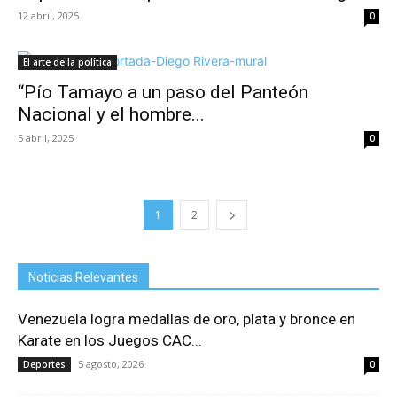
12 abril, 2025
0
El arte de la política
“Pío Tamayo a un paso del Panteón
Nacional y el hombre...
5 abril, 2025
0
1
2
Noticias Relevantes
Venezuela logra medallas de oro, plata y bronce en
Karate en los Juegos CAC...
5 agosto, 2026
Deportes
0