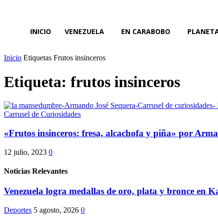
INICIO
VENEZUELA
EN CARABOBO
PLANET
Inicio
Etiquetas
Frutos insinceros
Etiqueta: frutos insinceros
Carrusel de Curiosidades
«Frutos insinceros: fresa, alcachofa y piña» por Ar
12 julio, 2023
0
Noticias Relevantes
Venezuela logra medallas de oro, plata y bronce en K
Deportes
5 agosto, 2026
0