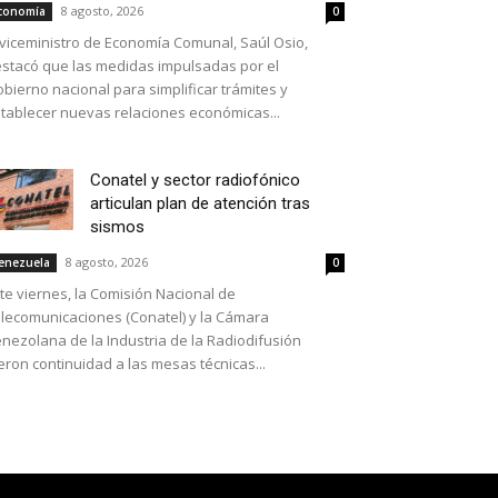
8 agosto, 2026
conomía
0
 viceministro de Economía Comunal, Saúl Osio,
stacó que las medidas impulsadas por el
bierno nacional para simplificar trámites y
tablecer nuevas relaciones económicas...
Conatel y sector radiofónico
articulan plan de atención tras
sismos
8 agosto, 2026
enezuela
0
te viernes, la Comisión Nacional de
lecomunicaciones (Conatel) y la Cámara
nezolana de la Industria de la Radiodifusión
eron continuidad a las mesas técnicas...