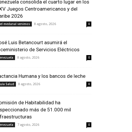
enezuela consolida el cuarto lugar en los
XV Juegos Centroamericanos y del
aribe 2026
8 agosto, 2026
el medanal venimos
0
osé Luis Betancourt asumirá el
iceministerio de Servicios Eléctricos
8 agosto, 2026
enezuela
0
actancia Humana y los bancos de leche
8 agosto, 2026
uía Salud
0
omisión de Habitabilidad ha
nspeccionado más de 51.000 mil
nfraestructuras
7 agosto, 2026
enezuela
0