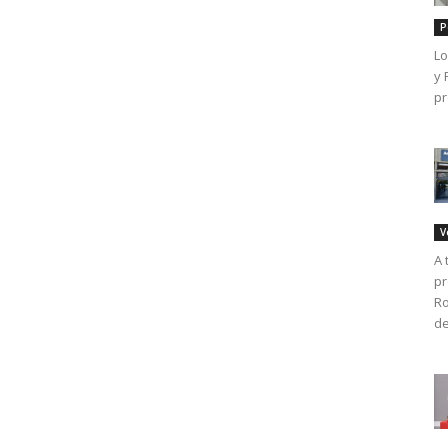
P
Lo
y 
pr
V
A 
pr
Ro
de