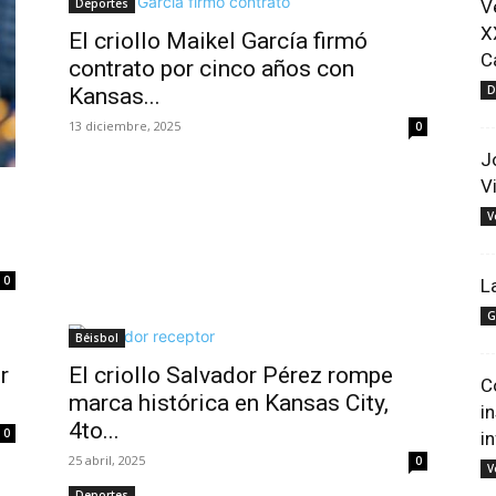
Deportes
V
X
El criollo Maikel García firmó
C
contrato por cinco años con
D
Kansas...
13 diciembre, 2025
0
J
V
V
0
L
G
Béisbol
r
El criollo Salvador Pérez rompe
C
marca histórica en Kansas City,
i
4to...
0
i
25 abril, 2025
0
V
Deportes