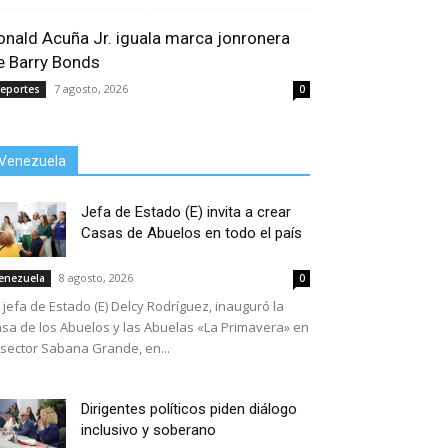
onald Acuña Jr. iguala marca jonronera
e Barry Bonds
7 agosto, 2026
eportes
0
Venezuela
Jefa de Estado (E) invita a crear
Casas de Abuelos en todo el país
8 agosto, 2026
enezuela
0
 jefa de Estado (E) Delcy Rodríguez, inauguró la
sa de los Abuelos y las Abuelas «La Primavera» en
 sector Sabana Grande, en...
Dirigentes políticos piden diálogo
inclusivo y soberano