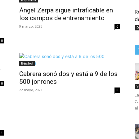
Ángel Zerpa sigue intraficable en
R
los campos de entrenamiento
d
9 marzo, 2025
0
D
0
Béisbol
a
Cabrera sonó dos y está a 9 de los
500 jonrones
0
V
22 mayo, 2021
0
La
Ca
el
1