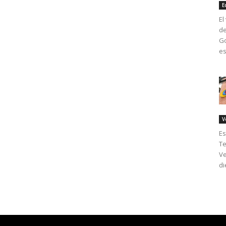
E
El
de
Go
es
V
Es
Te
Ve
di