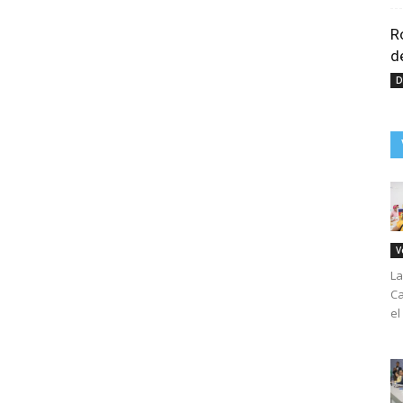
R
d
D
V
La
Ca
el