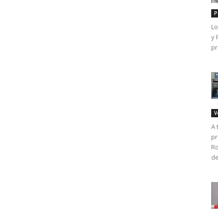
P
Lo
y 
pr
V
A 
pr
Ro
de