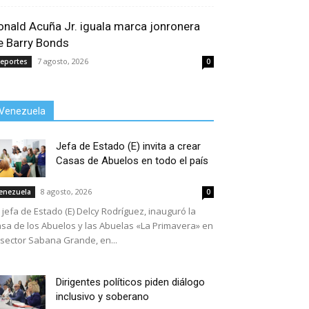
onald Acuña Jr. iguala marca jonronera
e Barry Bonds
7 agosto, 2026
eportes
0
Venezuela
Jefa de Estado (E) invita a crear
Casas de Abuelos en todo el país
8 agosto, 2026
enezuela
0
 jefa de Estado (E) Delcy Rodríguez, inauguró la
sa de los Abuelos y las Abuelas «La Primavera» en
 sector Sabana Grande, en...
Dirigentes políticos piden diálogo
inclusivo y soberano