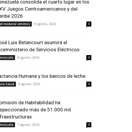
enezuela consolida el cuarto lugar en los
XV Juegos Centroamericanos y del
aribe 2026
8 agosto, 2026
el medanal venimos
0
osé Luis Betancourt asumirá el
iceministerio de Servicios Eléctricos
8 agosto, 2026
enezuela
0
actancia Humana y los bancos de leche
8 agosto, 2026
uía Salud
0
omisión de Habitabilidad ha
nspeccionado más de 51.000 mil
nfraestructuras
7 agosto, 2026
enezuela
0