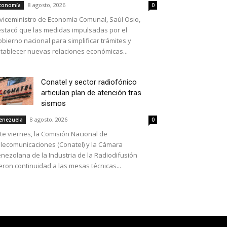
8 agosto, 2026
conomía
0
 viceministro de Economía Comunal, Saúl Osio,
stacó que las medidas impulsadas por el
bierno nacional para simplificar trámites y
tablecer nuevas relaciones económicas...
Conatel y sector radiofónico
articulan plan de atención tras
sismos
8 agosto, 2026
enezuela
0
te viernes, la Comisión Nacional de
lecomunicaciones (Conatel) y la Cámara
nezolana de la Industria de la Radiodifusión
eron continuidad a las mesas técnicas...