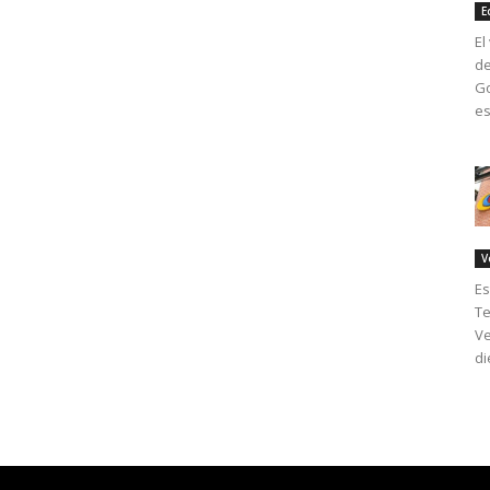
E
El
de
Go
es
V
Es
Te
Ve
di