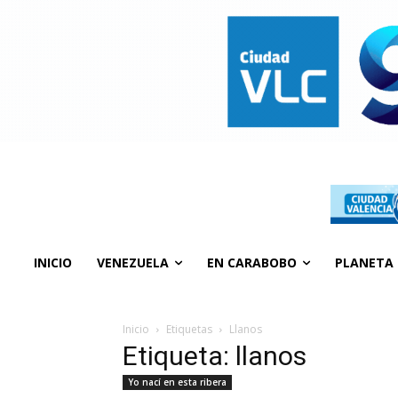
INICIO
VENEZUELA
EN CARABOBO
PLANETA
Inicio
Etiquetas
Llanos
Etiqueta: llanos
Yo nací en esta ribera