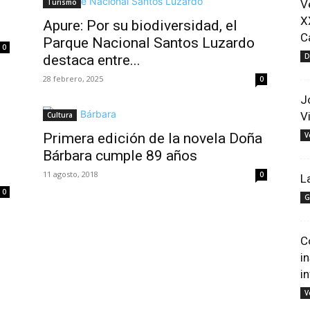
Turismo
V
X
Apure: Por su biodiversidad, el
C
Parque Nacional Santos Luzardo
0
D
destaca entre...
28 febrero, 2025
0
J
V
Cultura
Primera edición de la novela Doña
V
Bárbara cumple 89 años
11 agosto, 2018
0
L
0
G
C
i
i
V