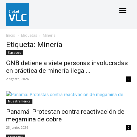
Inicio
Etiquetas
Minería
Etiqueta: Minería
Sucesos
GNB detiene a siete personas involucradas
en práctica de minería ilegal...
2 agosto, 2026
0
Nuestramérica
Panamá: Protestan contra reactivación de
megamina de cobre
23 junio, 2026
0