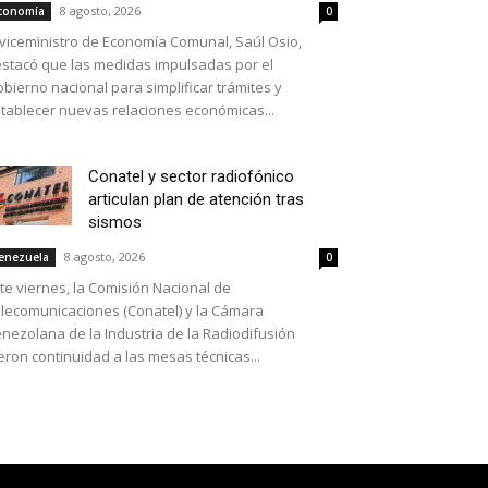
8 agosto, 2026
conomía
0
 viceministro de Economía Comunal, Saúl Osio,
stacó que las medidas impulsadas por el
bierno nacional para simplificar trámites y
tablecer nuevas relaciones económicas...
Conatel y sector radiofónico
articulan plan de atención tras
sismos
8 agosto, 2026
enezuela
0
te viernes, la Comisión Nacional de
lecomunicaciones (Conatel) y la Cámara
nezolana de la Industria de la Radiodifusión
eron continuidad a las mesas técnicas...