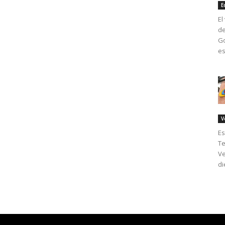
E
El
de
Go
es
V
Es
Te
Ve
di