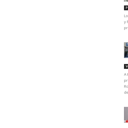
P
Lo
y 
pr
V
A 
pr
Ro
de