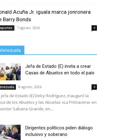
onald Acuña Jr. iguala marca jonronera
e Barry Bonds
7 agosto, 2026
eportes
0
Venezuela
Jefa de Estado (E) invita a crear
Casas de Abuelos en todo el país
8 agosto, 2026
enezuela
0
 jefa de Estado (E) Delcy Rodríguez, inauguró la
sa de los Abuelos y las Abuelas «La Primavera» en
 sector Sabana Grande, en...
Dirigentes políticos piden diálogo
inclusivo y soberano