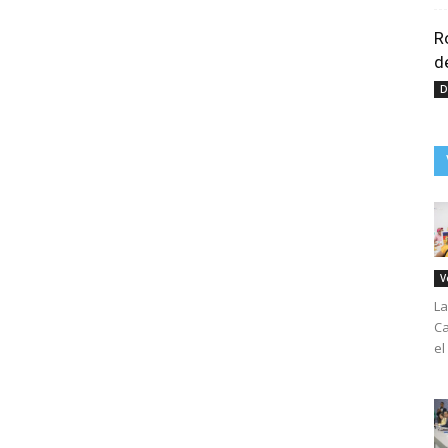
R
d
D
V
La
Ca
el