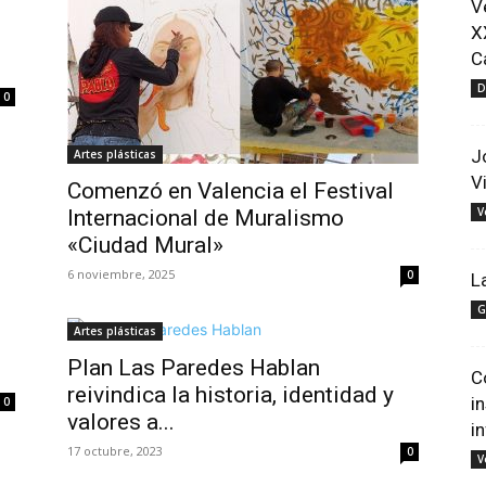
V
X
C
D
0
J
Artes plásticas
V
Comenzó en Valencia el Festival
V
Internacional de Muralismo
«Ciudad Mural»
6 noviembre, 2025
0
L
G
Artes plásticas
Plan Las Paredes Hablan
C
reivindica la historia, identidad y
i
0
valores a...
i
17 octubre, 2023
0
V