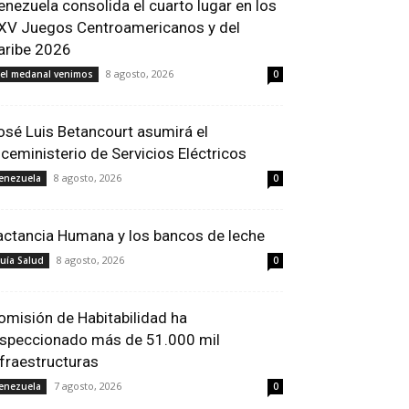
enezuela consolida el cuarto lugar en los
XV Juegos Centroamericanos y del
aribe 2026
8 agosto, 2026
el medanal venimos
0
osé Luis Betancourt asumirá el
iceministerio de Servicios Eléctricos
8 agosto, 2026
enezuela
0
actancia Humana y los bancos de leche
8 agosto, 2026
uía Salud
0
omisión de Habitabilidad ha
nspeccionado más de 51.000 mil
nfraestructuras
7 agosto, 2026
enezuela
0