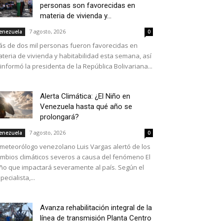
personas son favorecidas en
materia de vivienda y...
7 agosto, 2026
enezuela
0
s de dos mil personas fueron favorecidas en
teria de vivienda y habitabilidad esta semana, así
 informó la presidenta de la República Bolivariana...
Alerta Climática: ¿El Niño en
Venezuela hasta qué año se
prolongará?
7 agosto, 2026
enezuela
0
 meteorólogo venezolano Luis Vargas alertó de los
mbios climáticos severos a causa del fenómeno El
ño que impactará severamente al país. Según el
pecialista,...
Avanza rehabilitación integral de la
línea de transmisión Planta Centro