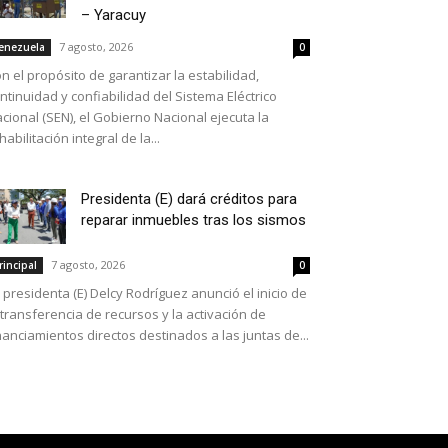
– Yaracuy
7 agosto, 2026
enezuela
0
n el propósito de garantizar la estabilidad,
ntinuidad y confiabilidad del Sistema Eléctrico
cional (SEN), el Gobierno Nacional ejecuta la
habilitación integral de la...
Presidenta (E) dará créditos para
reparar inmuebles tras los sismos
7 agosto, 2026
rincipal
0
 presidenta (E) Delcy Rodríguez anunció el inicio de
 transferencia de recursos y la activación de
nanciamientos directos destinados a las juntas de...