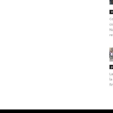
V
Co
co
Na
re
p
La
la
fi