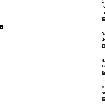
C
i
i
V
0
R
d
D
B
s
V
A
h
V