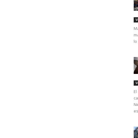
V
Má
ma
lo
V
El
ca
Ni
es