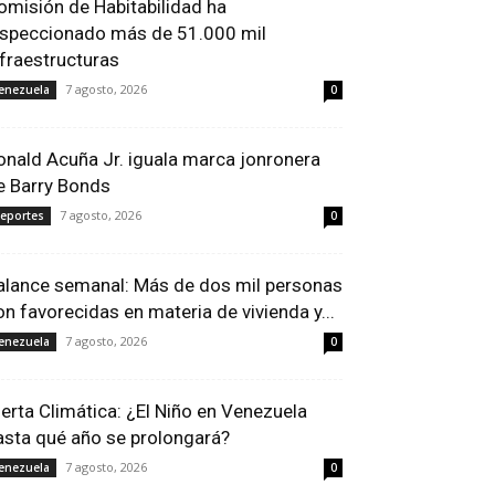
omisión de Habitabilidad ha
nspeccionado más de 51.000 mil
nfraestructuras
7 agosto, 2026
enezuela
0
onald Acuña Jr. iguala marca jonronera
e Barry Bonds
7 agosto, 2026
eportes
0
alance semanal: Más de dos mil personas
on favorecidas en materia de vivienda y...
7 agosto, 2026
enezuela
0
lerta Climática: ¿El Niño en Venezuela
asta qué año se prolongará?
7 agosto, 2026
enezuela
0