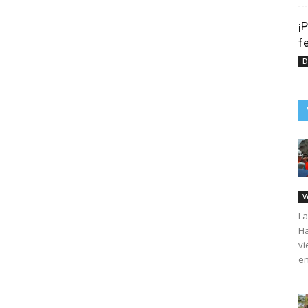
¡
f
D
V
La
Ha
vi
en