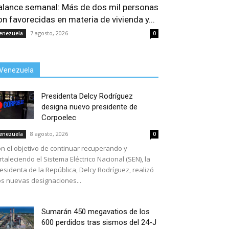
alance semanal: Más de dos mil personas
on favorecidas en materia de vivienda y...
7 agosto, 2026
enezuela
0
Venezuela
Presidenta Delcy Rodríguez
designa nuevo presidente de
Corpoelec
8 agosto, 2026
enezuela
0
n el objetivo de continuar recuperando y
rtaleciendo el Sistema Eléctrico Nacional (SEN), la
esidenta de la República, Delcy Rodríguez, realizó
s nuevas designaciones...
Sumarán 450 megavatios de los
600 perdidos tras sismos del 24-J