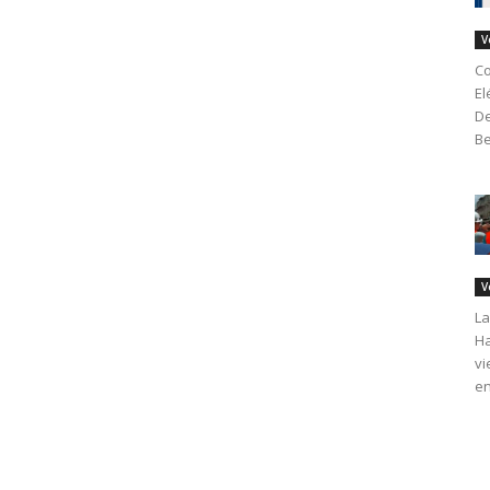
V
Co
El
De
Be
V
La
Ha
vi
en