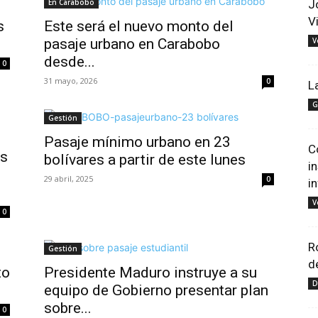
En Carabobo
J
V
s
Este será el nuevo monto del
pasaje urbano en Carabobo
V
desde...
0
31 mayo, 2026
0
L
G
Gestión
Pasaje mínimo urbano en 23
C
as
bolívares a partir de este lunes
i
29 abril, 2025
0
i
V
0
R
Gestión
d
to
Presidente Maduro instruye a su
D
equipo de Gobierno presentar plan
sobre...
0