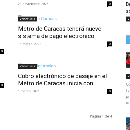
B
21 noviembre, 2023
0
s
Venezuela
V
Metro de Caracas tendrá nuevo
sistema de pago electrónico
13 marzo, 2022
0
0
Venezuela
Cobro electrónico de pasaje en el
V
Metro de Caracas inicia con...
Co
0
fo
1 marzo, 2021
0
pr
do
Página 1 de 4