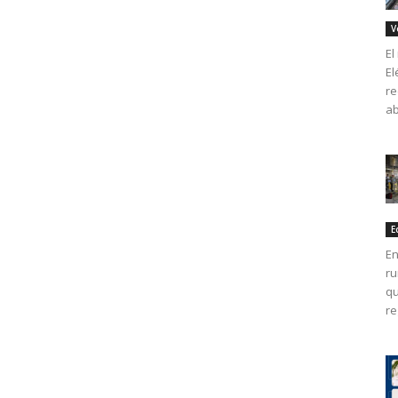
V
El
El
re
ab
E
En
ru
qu
re