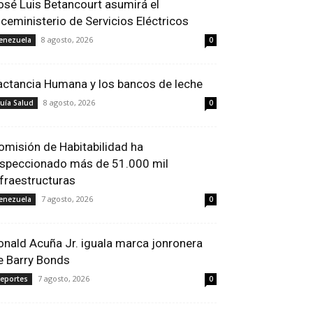
osé Luis Betancourt asumirá el
iceministerio de Servicios Eléctricos
8 agosto, 2026
enezuela
0
actancia Humana y los bancos de leche
8 agosto, 2026
uía Salud
0
omisión de Habitabilidad ha
nspeccionado más de 51.000 mil
nfraestructuras
7 agosto, 2026
enezuela
0
onald Acuña Jr. iguala marca jonronera
e Barry Bonds
7 agosto, 2026
eportes
0