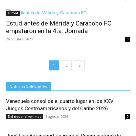
Fútbol
Estudiantes de Mérida y Carabobo FC
empataron en la 4ta. Jornada
26 octubre, 2020
0
1
2
Noticias Relevantes
Venezuela consolida el cuarto lugar en los XXV
Juegos Centroamericanos y del Caribe 2026
8 agosto, 2026
Del medanal venimos
0
José Luis Betancourt asumirá el Viceministerio de