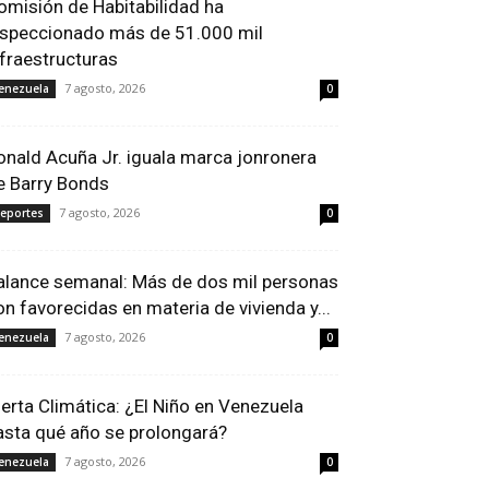
omisión de Habitabilidad ha
nspeccionado más de 51.000 mil
nfraestructuras
7 agosto, 2026
enezuela
0
onald Acuña Jr. iguala marca jonronera
e Barry Bonds
7 agosto, 2026
eportes
0
alance semanal: Más de dos mil personas
on favorecidas en materia de vivienda y...
7 agosto, 2026
enezuela
0
lerta Climática: ¿El Niño en Venezuela
asta qué año se prolongará?
7 agosto, 2026
enezuela
0