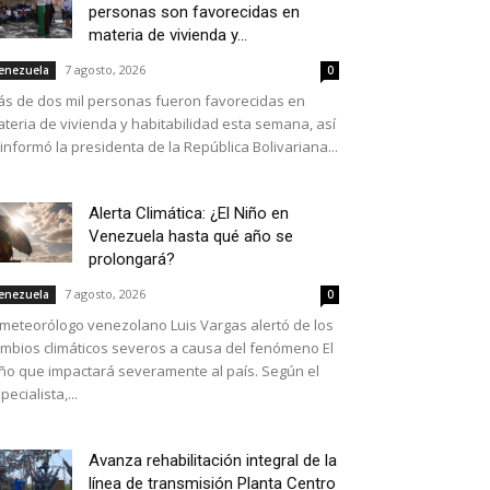
personas son favorecidas en
materia de vivienda y...
7 agosto, 2026
enezuela
0
s de dos mil personas fueron favorecidas en
teria de vivienda y habitabilidad esta semana, así
 informó la presidenta de la República Bolivariana...
Alerta Climática: ¿El Niño en
Venezuela hasta qué año se
prolongará?
7 agosto, 2026
enezuela
0
 meteorólogo venezolano Luis Vargas alertó de los
mbios climáticos severos a causa del fenómeno El
ño que impactará severamente al país. Según el
pecialista,...
Avanza rehabilitación integral de la
línea de transmisión Planta Centro