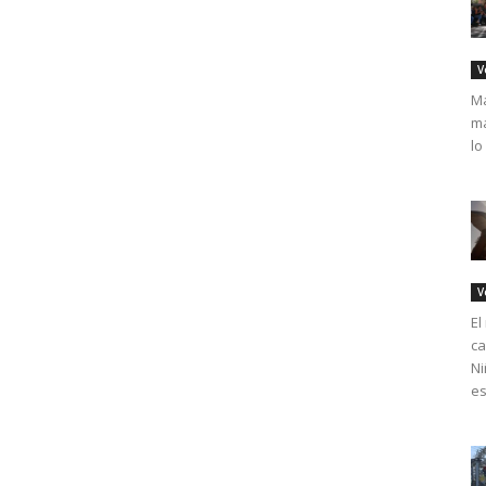
V
Má
ma
lo
V
El
ca
Ni
es