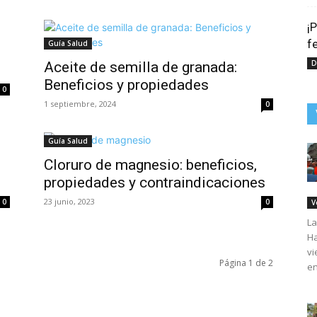
¡
f
Guía Salud
D
Aceite de semilla de granada:
Beneficios y propiedades
0
1 septiembre, 2024
0
Guía Salud
Cloruro de magnesio: beneficios,
propiedades y contraindicaciones
23 junio, 2023
0
0
V
La
Ha
vi
Página 1 de 2
en