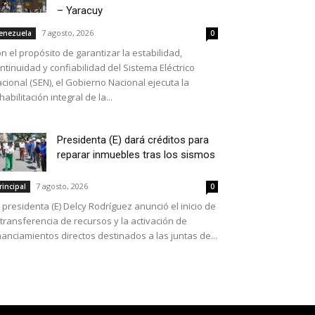
– Yaracuy
7 agosto, 2026
enezuela
0
n el propósito de garantizar la estabilidad,
ntinuidad y confiabilidad del Sistema Eléctrico
cional (SEN), el Gobierno Nacional ejecuta la
habilitación integral de la...
Presidenta (E) dará créditos para
reparar inmuebles tras los sismos
7 agosto, 2026
rincipal
0
 presidenta (E) Delcy Rodríguez anunció el inicio de
 transferencia de recursos y la activación de
nanciamientos directos destinados a las juntas de...