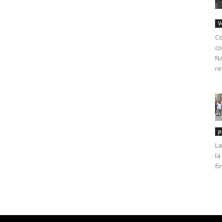
V
Co
co
Na
re
p
La
la
fi