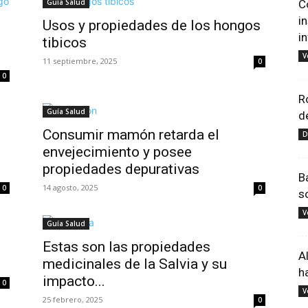
Guía Salud
C
i
Usos y propiedades de los hongos
i
tibicos
V
11 septiembre, 2025
0
0
R
Guía Salud
d
Consumir mamón retarda el
D
envejecimiento y posee
propiedades depurativas
B
14 agosto, 2025
0
0
s
V
Guía Salud
Estas son las propiedades
A
medicinales de la Salvia y su
h
impacto...
0
V
25 febrero, 2025
0