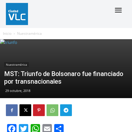
Inicio
Nuestramérica
Nuestramérica
MST: Triunfo de Bolsonaro fue financiado
por transnacionales
29 octubre, 2018
Facebook
Twitter
WhatsApp
Email
Compartir