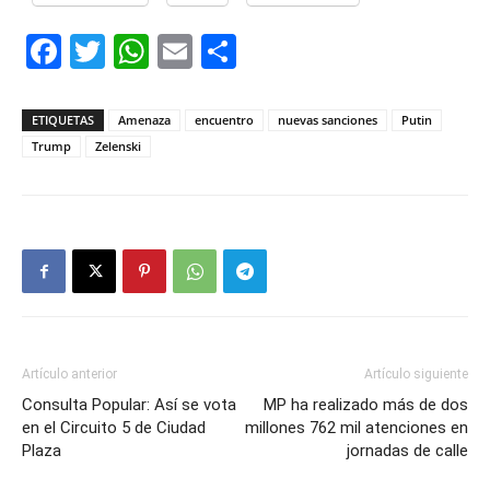
Facebook
Twitter
WhatsApp
Email
Compartir
ETIQUETAS
Amenaza
encuentro
nuevas sanciones
Putin
Trump
Zelenski
Artículo anterior
Artículo siguiente
Consulta Popular: Así se vota
MP ha realizado más de dos
en el Circuito 5 de Ciudad
millones 762 mil atenciones en
Plaza
jornadas de calle