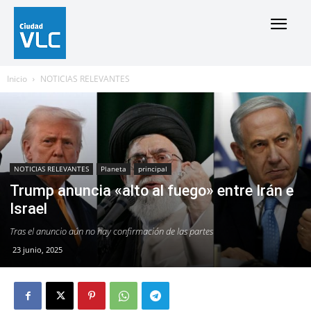
Inicio
NOTICIAS RELEVANTES
NOTICIAS RELEVANTES
Planeta
principal
Trump anuncia «alto al fuego» entre Irán e
Israel
Tras el anuncio aún no hay confirmación de las partes
23 junio, 2025