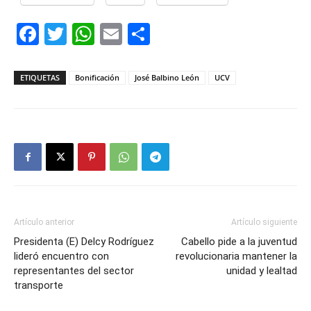
Facebook
Twitter
WhatsApp
Email
Compartir
ETIQUETAS
Bonificación
José Balbino León
UCV
Artículo anterior
Artículo siguiente
Presidenta (E) Delcy Rodríguez
Cabello pide a la juventud
lideró encuentro con
revolucionaria mantener la
representantes del sector
unidad y lealtad
transporte