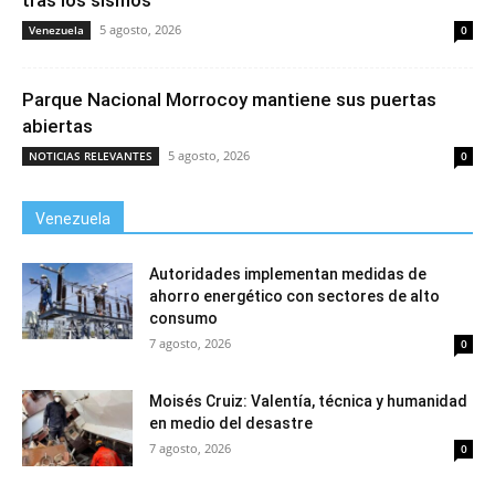
tras los sismos
5 agosto, 2026
Venezuela
0
Parque Nacional Morrocoy mantiene sus puertas
abiertas
5 agosto, 2026
NOTICIAS RELEVANTES
0
Venezuela
Autoridades implementan medidas de
ahorro energético con sectores de alto
consumo
7 agosto, 2026
0
Moisés Cruiz: Valentía, técnica y humanidad
en medio del desastre
7 agosto, 2026
0