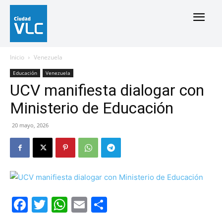
Inicio
Venezuela
Educación
Venezuela
UCV manifiesta dialogar con
Ministerio de Educación
20 mayo, 2026
Facebook
Twitter
WhatsApp
Email
Compartir