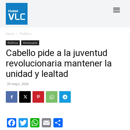
Inicio
Política
Política
Venezuela
Cabello pide a la juventud
revolucionaria mantener la
unidad y lealtad
20 mayo, 2026
Facebook
Twitter
WhatsApp
Email
Compartir