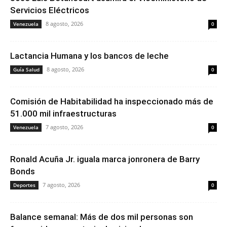
Servicios Eléctricos
8 agosto, 2026
Venezuela
0
Lactancia Humana y los bancos de leche
8 agosto, 2026
Guía Salud
0
Comisión de Habitabilidad ha inspeccionado más de
51.000 mil infraestructuras
7 agosto, 2026
Venezuela
0
Ronald Acuña Jr. iguala marca jonronera de Barry
Bonds
7 agosto, 2026
Deportes
0
Balance semanal: Más de dos mil personas son