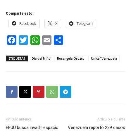
Comparte esto:
Facebook
X
Telegram
Facebook
Twitter
WhatsApp
Email
Compartir
ETIQUETAS
Día del Niño
Rosangela Orozco
Unicef Venezuela
Artículo anterior
Artículo siguiente
EEUU busca invadir espacio
Venezuela reportó 239 casos