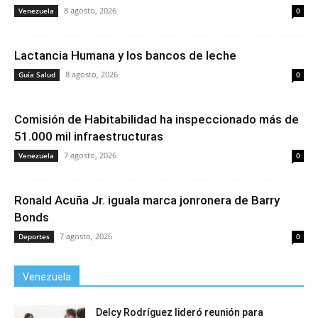
8 agosto, 2026
Venezuela
0
Lactancia Humana y los bancos de leche
8 agosto, 2026
Guía Salud
0
Comisión de Habitabilidad ha inspeccionado más de
51.000 mil infraestructuras
7 agosto, 2026
Venezuela
0
Ronald Acuña Jr. iguala marca jonronera de Barry
Bonds
7 agosto, 2026
Deportes
0
Venezuela
Delcy Rodríguez lideró reunión para